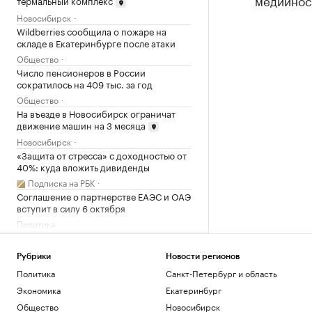
медийнос
термальный комплекс
Новосибирск
Wildberries сообщила о пожаре на
складе в Екатеринбурге после атаки
Общество
Число пенсионеров в России
сократилось на 409 тыс. за год
Общество
На въезде в Новосибирск ограничат
движение машин на 3 месяца
Новосибирск
«Защита от стресса» с доходностью от
40%: куда вложить дивиденды
Подписка на РБК
Соглашение о партнерстве ЕАЭС и ОАЭ
вступит в силу 6 октября
Политика
Загрузить еще
Рубрики
Новости регионов
Политика
Санкт-Петербург и область
Экономика
Екатеринбург
Общество
Новосибирск