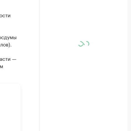
ости
Госдумы
лов).
асти —
им