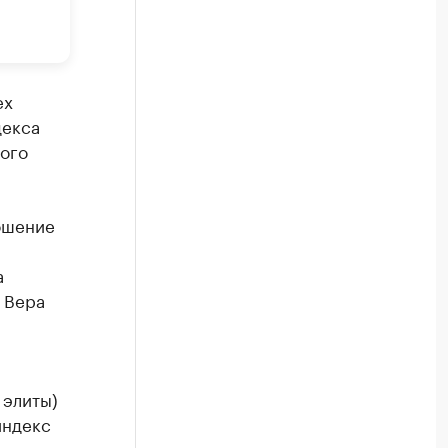
ех
декса
ного
ошение
а
 Вера
 элиты)
индекс