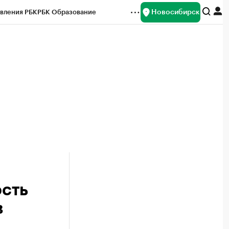
Новосибирск
вления РБК
РБК Образование
редитные рейтинги
Франшизы
Газета
ок наличной валюты
ость
в