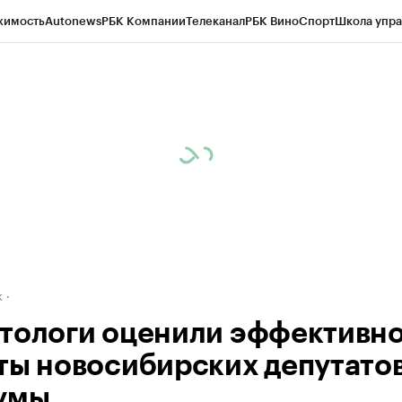
жимость
Autonews
РБК Компании
Телеканал
РБК Вино
Спорт
Школа упра
д
Стиль
Крипто
РБК Бизнес-среда
Дискуссионный клуб
Исследования
К
рагентов
Политика
Экономика
Бизнес
Технологии и медиа
Финансы
Рын
к
тологи оценили эффективн
ты новосибирских депутато
умы