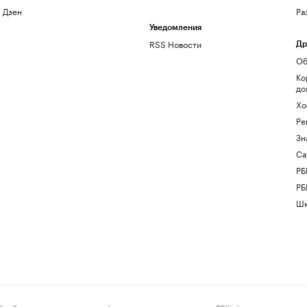
Дзен
Ра
Уведомления
RSS Новости
Др
Об
Ко
до
Хо
Ре
Зн
Са
РБ
РБ
Шк