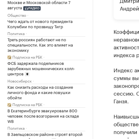
Дмитри
Москве и Московской области 7
Андрей
августа
РАДИО
Общество
Чего ждать от нового президента
Колумбии по прозвищу Тигр
Коэффици
Политика
неравнов
Треть россиян работают не по
специальности. Как это влияет на
активност
экономику
индекса р
Подписка на РБК
ФСБ задержала подельников
зарубежных мошеннических колл-
Индекс ак
центров
суммы выс
Новосибирск
законопро
Как снизить расходы на создание
сессию. 
личного фонда и какие ловушки
обойти
Ганзя.
Подписка на РБК
В Екатеринбурге эвакуировали 800
Наивысшие
человек после возгорания на складе
WB
обществе
Политика
получили
В Заельцовском районе строят второй