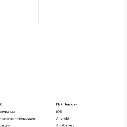
К
РБК Новости
компании
iOS
нтактная информация
Android
дакция
AppGallery