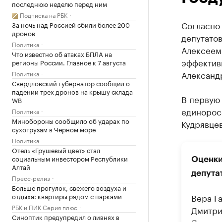
последнюю неделю перед ним
Подписка на РБК
Согласно
За ночь над Россией сбили более 200
дронов
депутато
Политика
Алексеем
Что известно об атаках БПЛА на
эффектив
регионы России. Главное к 7 августа
Александр
Политика
Свердловский губернатор сообщил о
падении трех дронов на крышу склада
В первую
WB
единорос
Политика
Минобороны сообщило об ударах по
Кудрявцев
сухогрузам в Черном море
Политика
Отель «Грушевый цвет» стал
социальным инвестором Республики
Оценки
Алтай
депутат
Пресс-релиз
Больше прогулок, свежего воздуха и
отдыха: квартиры рядом с парками
Вера Г
РБК и ПИК Серия плюс
Дмитри
Синоптик предупредил о ливнях в