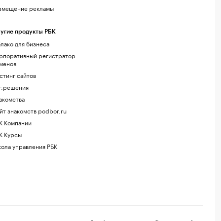
змещение рекламы
угие продукты РБК
лако для бизнеса
рпоративный регистратор
менов
стинг сайтов
г.решения
акомства
йт знакомств podbor.ru
К Компании
К Курсы
ола управления РБК