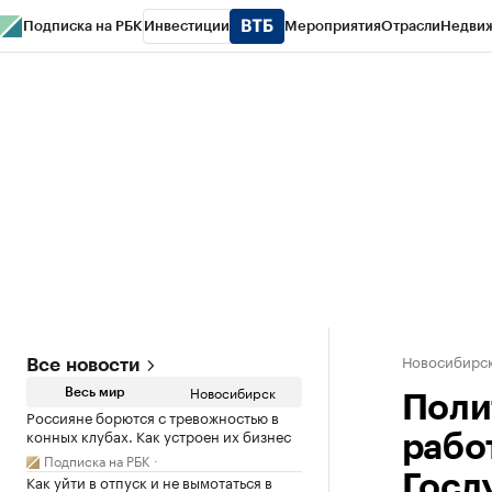
Подписка на РБК
Инвестиции
Мероприятия
Отрасли
Недви
РБК Курсы
РБК Life
Тренды
Визионеры
Национальные проекты
Горо
Спецпроекты СПб
Конференции СПб
Спецпроекты
Проверка конт
Новосибирс
Все новости
Новосибирск
Весь мир
Поли
Россияне борются с тревожностью в
конных клубах. Как устроен их бизнес
рабо
Подписка на РБК
Как уйти в отпуск и не вымотаться в
Госд