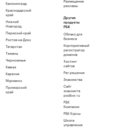
Размещение
Калининград
рекламы
Краснодарский
край
Другие
Нижний
продукты
Новгород
РБК
Пермский край
Облако для
бизнеса
Ростов-на-Дону
Корпоративный
Татарстан
регистратор
Тюмень
доменов
Черноземье
Хостинг
сайтов
Кавказ
Рег.решения
Карелия
Знакомства
Мурманск
Сайт
Приморский
знакомств
край
podbor.ru
РБК
Компании
РБК Курсы
Школа
управления