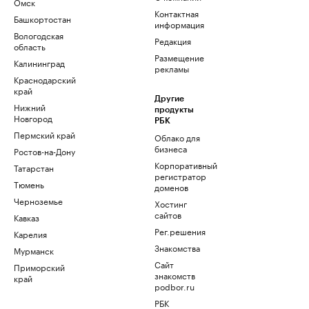
Омск
Контактная
Башкортостан
информация
Вологодская
Редакция
область
Размещение
Калининград
рекламы
Краснодарский
край
Другие
Нижний
продукты
Новгород
РБК
Пермский край
Облако для
бизнеса
Ростов-на-Дону
Корпоративный
Татарстан
регистратор
Тюмень
доменов
Черноземье
Хостинг
сайтов
Кавказ
Рег.решения
Карелия
Знакомства
Мурманск
Сайт
Приморский
знакомств
край
podbor.ru
РБК