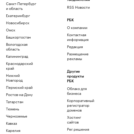
Санкт-Петербург
RSS Новости
и область
Екатеринбург
РБК
Новосибирск
О компании
Омск
Контактная
Башкортостан
информация
Вологодская
Редакция
область
Размещение
Калининград
рекламы
Краснодарский
край
Другие
Нижний
продукты
Новгород
РБК
Пермский край
Облако для
бизнеса
Ростов-на-Дону
Корпоративный
Татарстан
регистратор
Тюмень
доменов
Черноземье
Хостинг
сайтов
Кавказ
Рег.решения
Карелия