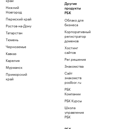
край
Другие
Нижний
продукты
Новгород
РБК
Пермский край
Облако для
бизнеса
Ростов-на-Дону
Корпоративный
Татарстан
регистратор
Тюмень
доменов
Черноземье
Хостинг
сайтов
Кавказ
Рег.решения
Карелия
Знакомства
Мурманск
Сайт
Приморский
знакомств
край
podbor.ru
РБК
Компании
РБК Курсы
Школа
управления
РБК