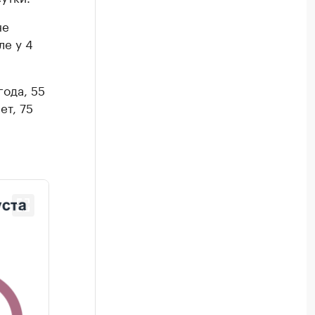
не
ле у 4
года, 55
ет, 75