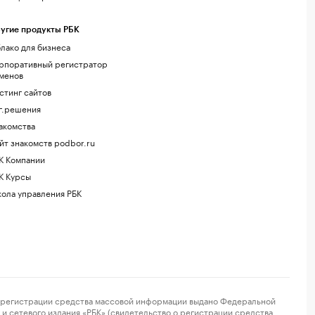
угие продукты РБК
лако для бизнеса
рпоративный регистратор
менов
стинг сайтов
г.решения
акомства
йт знакомств podbor.ru
К Компании
К Курсы
ола управления РБК
регистрации средства массовой информации выдано Федеральной
и сетевого издания «РБК» (свидетельство о регистрации средства