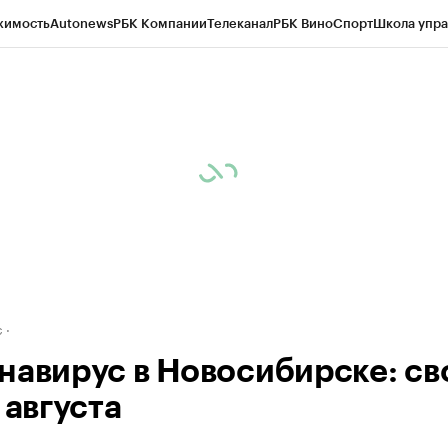
жимость
Autonews
РБК Компании
Телеканал
РБК Вино
Спорт
Школа упра
д
Стиль
Крипто
РБК Бизнес-среда
Дискуссионный клуб
Исследования
К
рагентов
Политика
Экономика
Бизнес
Технологии и медиа
Финансы
Рын
с
навирус в Новосибирске: св
 августа