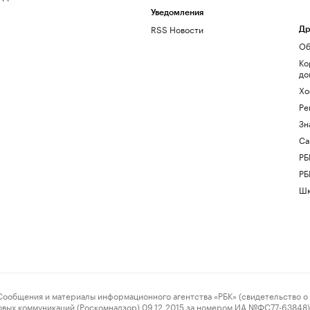
Уведомления
RSS Новости
Др
Об
Ко
до
Хо
Ре
Зн
Са
РБ
РБ
Шк
ения и материалы информационного агентства «РБК» (свидетельство о 
овых коммуникаций (Роскомнадзор) 09.12.2015 за номером ИА №ФС77-63848) 