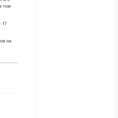
в том
 17
ов на