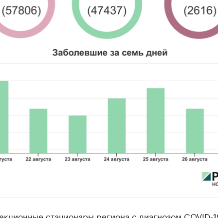
екционные стационары региона с диагнозом COVID-1