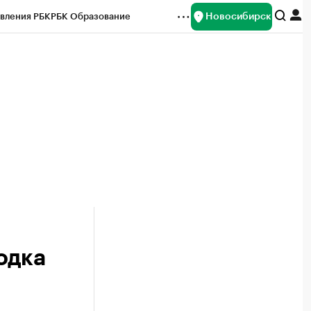
Новосибирск
вления РБК
РБК Образование
редитные рейтинги
Франшизы
Газета
ок наличной валюты
одка