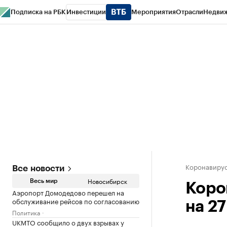
Подписка на РБК
Инвестиции
Мероприятия
Отрасли
Недви
РБК Курсы
РБК Life
Тренды
Визионеры
Национальные проекты
Горо
Спецпроекты СПб
Конференции СПб
Спецпроекты
Проверка конт
Коронавиру
Все новости
Новосибирск
Весь мир
Коро
Аэропорт Домодедово перешел на
обслуживание рейсов по согласованию
на 27
Политика
UKMTO сообщило о двух взрывах у