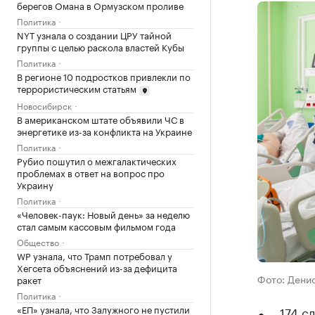
берегов Омана в Ормузском проливе
Политика
NYT узнала о создании ЦРУ тайной
группы с целью раскола властей Кубы
Политика
В регионе 10 подростков привлекли по
террористическим статьям
Новосибирск
В американском штате объявили ЧС в
энергетике из-за конфликта на Украине
Политика
Рубио пошутил о межгалактических
проблемах в ответ на вопрос про
Украину
Политика
«Человек-паук: Новый день» за неделю
стал самым кассовым фильмом года
Общество
WP узнала, что Трамп потребовал у
Хегсета объяснений из-за дефицита
Фото: Дени
ракет
Политика
«ЕП» узнала, что Залужного не пустили
174 с