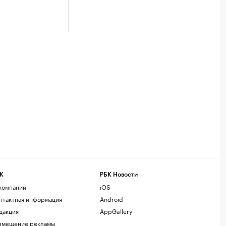
К
РБК Новости
компании
iOS
нтактная информация
Android
дакция
AppGallery
змещение рекламы