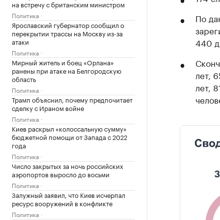
на встречу с британским министром
Политика
По да
Ярославский губернатор сообщил о
зарег
перекрытии трассы на Москву из-за
440 д
атаки
Политика
Сконч
Мирный житель и боец «Орлана»
ранены при атаке на Белгородскую
лет, 6
область
лет, 
Политика
челов
Трамп объяснил, почему предпочитает
сделку с Ираном войне
Политика
Киев раскрыл «колоссальную сумму»
бюджетной помощи от Запада с 2022
года
Политика
Число закрытых за ночь российских
аэропортов выросло до восьми
Политика
Залужный заявил, что Киев исчерпал
ресурс вооружений в конфликте
Политика