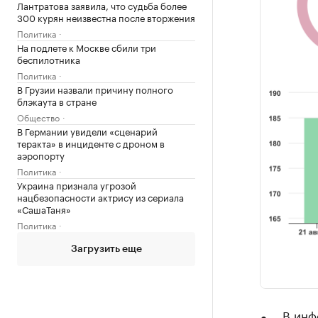
Лантратова заявила, что судьба более
300 курян неизвестна после вторжения
Политика
На подлете к Москве сбили три
беспилотника
Политика
В Грузии назвали причину полного
блэкаута в стране
Общество
В Германии увидели «сценарий
теракта» в инциденте с дроном в
аэропорту
Политика
Украина признала угрозой
нацбезопасности актрису из сериала
«СашаТаня»
Политика
Загрузить еще
В инф