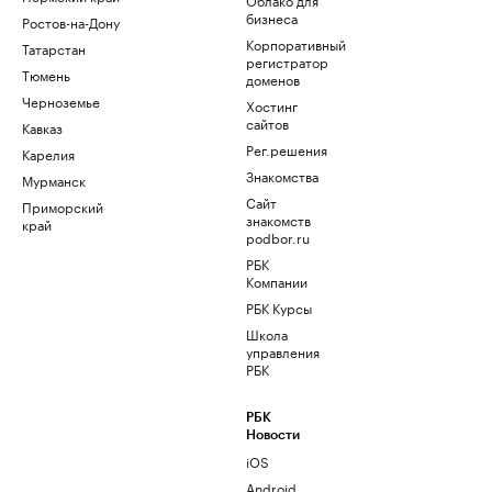
бизнеса
Ростов-на-Дону
Корпоративный
Татарстан
регистратор
Тюмень
доменов
Черноземье
Хостинг
сайтов
Кавказ
Рег.решения
Карелия
Знакомства
Мурманск
Сайт
Приморский
знакомств
край
podbor.ru
РБК
Компании
РБК Курсы
Школа
управления
РБК
РБК
Новости
iOS
Android