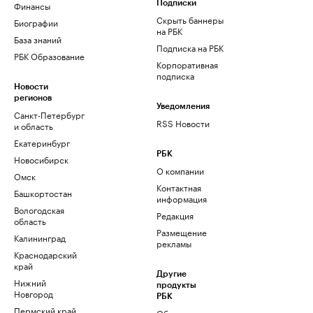
Финансы
Подписки
Скрыть баннеры
Биографии
на РБК
База знаний
Подписка на РБК
РБК Образование
Корпоративная
подписка
Новости
регионов
Уведомления
Санкт-Петербург
RSS Новости
и область
Екатеринбург
РБК
Новосибирск
О компании
Омск
Контактная
Башкортостан
информация
Вологодская
Редакция
область
Размещение
Калининград
рекламы
Краснодарский
край
Другие
Нижний
продукты
Новгород
РБК
Пермский край
Облако для