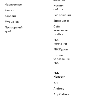
Черноземье
Хостинг
сайтов
Кавказ
Рег.решения
Карелия
Знакомства
Мурманск
Сайт
Приморский
знакомств
край
podbor.ru
РБК
Компании
РБК Курсы
Школа
управления
РБК
РБК
Новости
iOS
Android
AppGallery