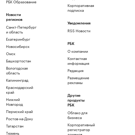
РБК Образование
Корпоративная
подписка
Новости
регионов
Уведомления
Санкт-Петербург
RSS Новости
и область
Екатеринбург
РБК
Новосибирск
О компании
Омск
Контактная
Башкортостан
информация
Вологодская
Редакция
область
Размещение
Калининград
рекламы
Краснодарский
край
Другие
Нижний
продукты
Новгород
РБК
Пермский край
Облако для
бизнеса
Ростов-на-Дону
Корпоративный
Татарстан
регистратор
Тюмень
доменов