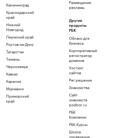
Размещение
Калининград
рекламы
Краснодарский
край
Другие
Нижний
продукты
Новгород
РБК
Пермский край
Облако для
бизнеса
Ростов-на-Дону
Корпоративный
Татарстан
регистратор
Тюмень
доменов
Черноземье
Хостинг
сайтов
Кавказ
Рег.решения
Карелия
Знакомства
Мурманск
Сайт
Приморский
знакомств
край
podbor.ru
РБК
Компании
РБК Курсы
Школа
управления