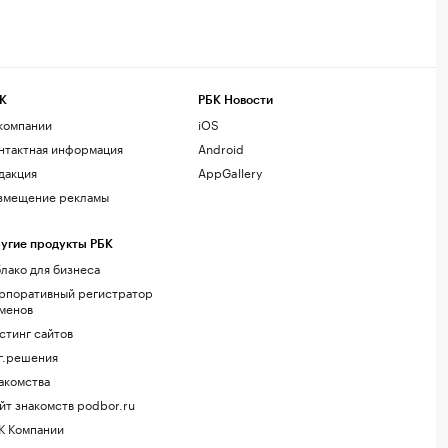
К
РБК Новости
компании
iOS
нтактная информация
Android
дакция
AppGallery
змещение рекламы
угие продукты РБК
лако для бизнеса
рпоративный регистратор
менов
стинг сайтов
г.решения
акомства
йт знакомств podbor.ru
К Компании