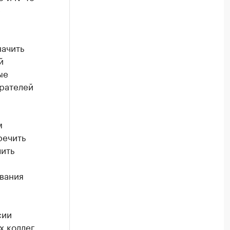
е
начить
й
ые
ирателей
м
речить
чить
ования
сии
х коллег