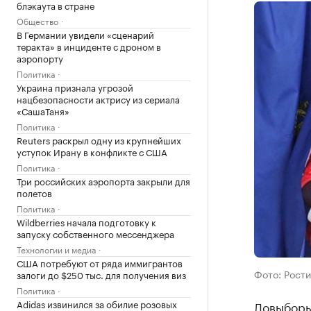
блэкаута в стране
Общество
В Германии увидели «сценарий
теракта» в инциденте с дроном в
аэропорту
Политика
Украина признала угрозой
нацбезопасности актрису из сериала
«СашаТаня»
Политика
Reuters раскрыл одну из крупнейших
уступок Ирану в конфликте с США
Политика
Три российских аэропорта закрыли для
полетов
Политика
Wildberries начала подготовку к
запуску собственного мессенджера
Технологии и медиа
США потребуют от ряда иммигрантов
Фото: Рости
залоги до $250 тыс. для получения виз
Политика
Adidas извинился за обилие розовых
Довыборы