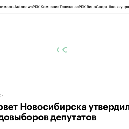
жимость
Autonews
РБК Компании
Телеканал
РБК Вино
Спорт
Школа упра
д
Стиль
Крипто
РБК Бизнес-среда
Дискуссионный клуб
Исследования
К
рагентов
Политика
Экономика
Бизнес
Технологии и медиа
Финансы
Рын
к
овет Новосибирска утверди
 довыборов депутатов