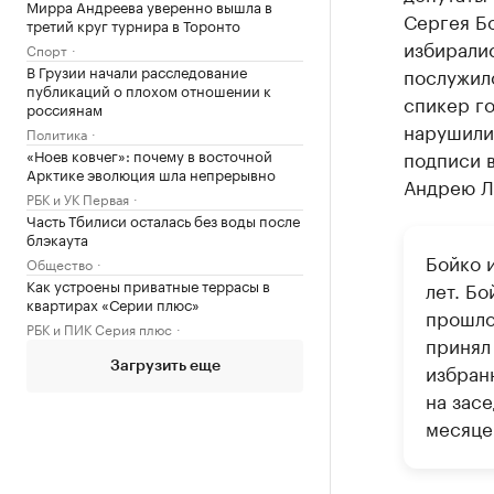
Мирра Андреева уверенно вышла в
Сергея Бо
третий круг турнира в Торонто
избирали
Спорт
В Грузии начали расследование
послужил
публикаций о плохом отношении к
спикер г
россиянам
нарушили 
Политика
«Ноев ковчег»: почему в восточной
подписи 
Арктике эволюция шла непрерывно
Андрею Л
РБК и УК Первая
Часть Тбилиси осталась без воды после
блэкаута
Бойко и
Общество
Как устроены приватные террасы в
лет. Бо
квартирах «Серии плюс»
прошло
РБК и ПИК Серия плюс
принял
избран
Загрузить еще
на зас
месяце