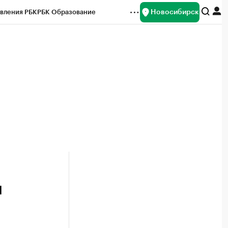
Новосибирск
вления РБК
РБК Образование
редитные рейтинги
Франшизы
Газета
ок наличной валюты
л