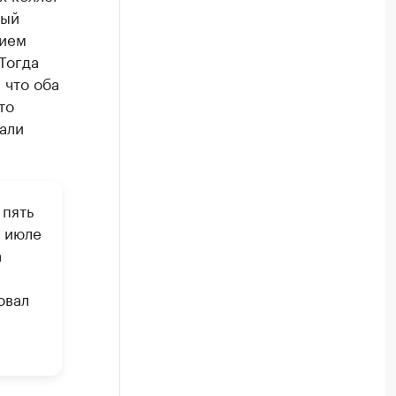
рый
нием
Тогда
 что оба
то
али
 пять
в июле
а
овал