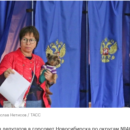
слав Нетисов / ТАСС
 депутатов в горсовет Новосибирска по округам №