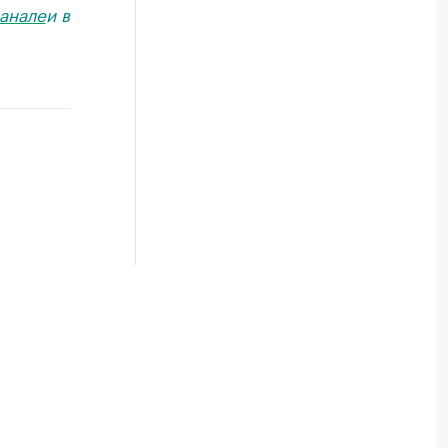
анале
и в