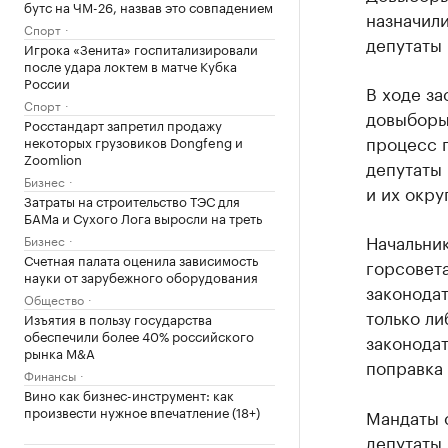
бутс на ЧМ-26, назвав это совпадением
назначили
Спорт
депутаты 
Игрока «Зенита» госпитализировали
после удара локтем в матче Кубка
России
В ходе за
Спорт
довыборы 
Росстандарт запретил продажу
процесс п
некоторых грузовиков Dongfeng и
Zoomlion
депутаты 
Бизнес
и их окру
Затраты на строительство ТЭС для
БАМа и Сухого Лога выросли на треть
Начальни
Бизнес
Счетная палата оценила зависимость
горсовета
науки от зарубежного оборудования
законодат
Общество
только ли
Изъятия в пользу государства
обеспечили более 40% российского
законодат
рынка M&A
поправка 
Финансы
Вино как бизнес-инструмент: как
произвести нужное впечатление (18+)
Мандаты с
депутаты