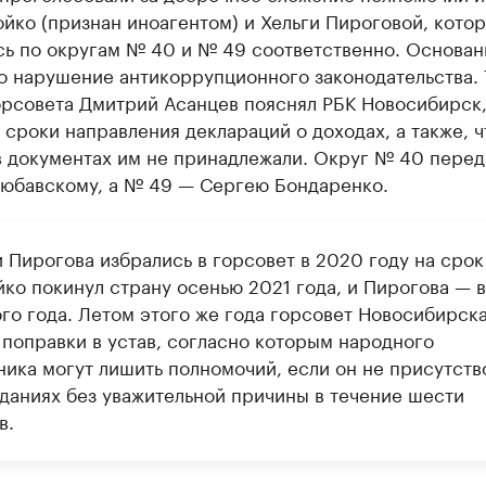
йко (признан иноагентом) и Хельги Пироговой, кото
сь по округам № 40 и № 49 соответственно. Основа
о нарушение антикоррупционного законодательства. 
орсовета Дмитрий Асанцев пояснял РБК Новосибирск,
сроки направления деклараций о доходах, а также, ч
в документах им не принадлежали. Округ № 40 перед
юбавскому, а № 49 — Сергею Бондаренко.
 Пирогова избрались в горсовет в 2020 году на срок
йко покинул страну осенью 2021 года, и Пирогова — 
го года. Летом этого же года горсовет Новосибирск
 поправки в устав, согласно которым народного
ника могут лишить полномочий, если он не присутств
еданиях без уважительной причины в течение шести
в.