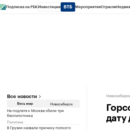
Подписка на РБК
Инвестиции
Мероприятия
Отрасли
Недви
РБК Курсы
РБК Life
Тренды
Визионеры
Национальные проекты
Горо
Спецпроекты СПб
Конференции СПб
Спецпроекты
Проверка конт
Новосибирс
Все новости
Новосибирск
Весь мир
Горс
На подлете к Москве сбили три
беспилотника
дату
Политика
В Грузии назвали причину полного