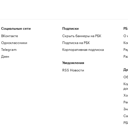
Социальные сети
Подписки
РБ
ВКонтакте
Скрыть баннеры на РБК
О 
Одноклассники
Подписка на РБК
Ко
Telegram
Корпоративная подписка
Ре
Дзен
Ра
Уведомления
RSS Новости
Др
Об
Ко
до
Хо
Ре
Зн
Са
РБ