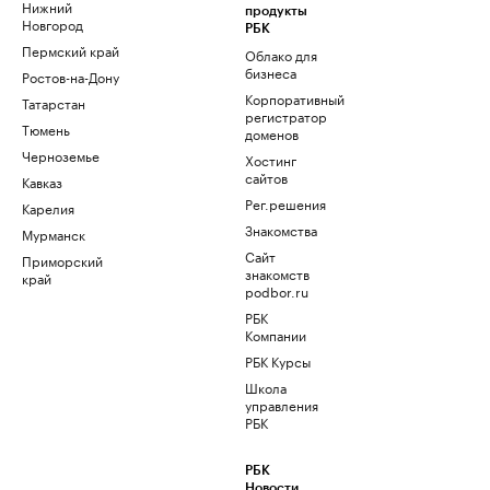
Нижний
продукты
Новгород
РБК
Пермский край
Облако для
бизнеса
Ростов-на-Дону
Корпоративный
Татарстан
регистратор
Тюмень
доменов
Черноземье
Хостинг
сайтов
Кавказ
Рег.решения
Карелия
Знакомства
Мурманск
Сайт
Приморский
знакомств
край
podbor.ru
РБК
Компании
РБК Курсы
Школа
управления
РБК
РБК
Новости