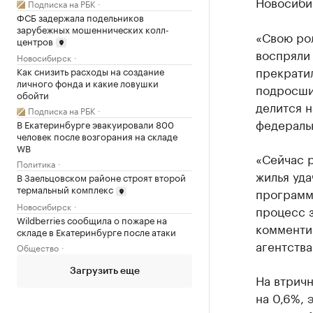
Новосибир
Подписка на РБК
ФСБ задержала подельников
зарубежных мошеннических колл-
«Свою ро
центров
воспряли 
Новосибирск
прекратил
Как снизить расходы на создание
личного фонда и какие ловушки
подросши
обойти
делится 
Подписка на РБК
федераль
В Екатеринбурге эвакуировали 800
человек после возгорания на складе
WB
«Сейчас 
Политика
жилья уд
В Заельцовском районе строят второй
термальный комплекс
программ
Новосибирск
процесс 
Wildberries сообщила о пожаре на
комменти
складе в Екатеринбурге после атаки
агентств
Общество
Загрузить еще
На втричн
на 0,6%, 