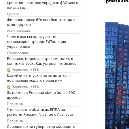
криптоинвесторов украдено $30 млн с
начала года
Крипто
Финансы после 60: ошибки, которые
стоят дорого
РБК Компании
Чему и как сегодня учат топ-
менеджеров: тренды EdTech для
управленцев
Образование
Россияне борются с тревожностью в
конных клубах. Как устроен их бизнес
Подписка на РБК
Как уйти в отпуск и не вымотаться в
последнюю неделю перед ним
Подписка на РБК
За ночь над Россией сбили более 200
дронов
Политика
Что известно об атаках БПЛА на
регионы России. Главное к 7 августа
Политика
Свердловский губернатор сообщил о