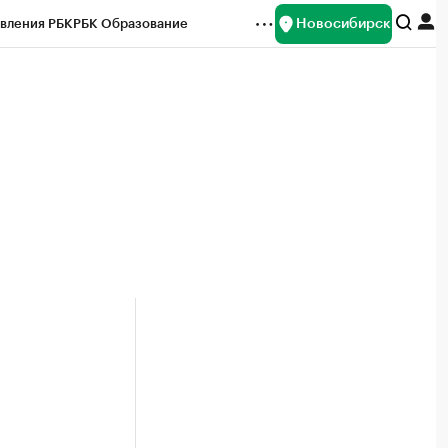
Новосибирск
вления РБК
РБК Образование
редитные рейтинги
Франшизы
Газета
ок наличной валюты