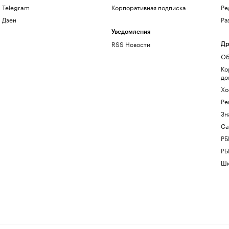
Telegram
Корпоративная подписка
Ре
Дзен
Ра
Уведомления
RSS Новости
Др
Об
Ко
до
Хо
Ре
Зн
Са
РБ
РБ
Шк