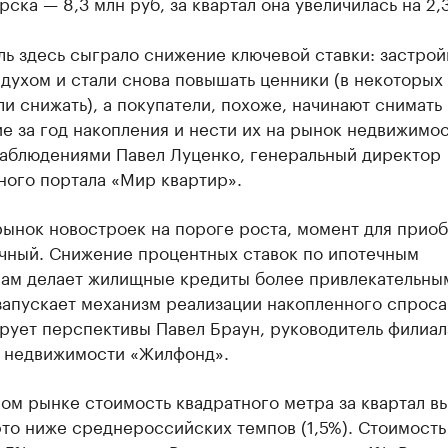
ска — 8,3 млн руб, за квартал она увеличилась на 2,
ль здесь сыграло снижение ключевой ставки: застро
духом и стали снова повышать ценники (в некоторых
и снижать), а покупатели, похоже, начинают снимать
е за год накопления и нести их на рынок недвижимо
наблюдениями Павел Луценко, генеральный директор
ного портала «Мир квартир».
рынок новостроек на пороге роста, момент для прио
ачный. Снижение процентных ставок по ипотечным
ам делает жилищные кредиты более привлекательным
запускает механизм реализации накопленного спроса
рует перспективы Павел Браун, руководитель филиал
а недвижимости «Жилфонд».
ом рынке стоимость квадратного метра за квартал в
это ниже среднероссийских темпов (1,5%). Стоимость