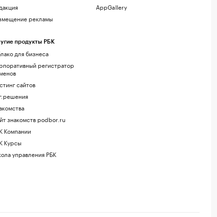
дакция
AppGallery
змещение рекламы
угие продукты РБК
лако для бизнеса
рпоративный регистратор
менов
стинг сайтов
г.решения
акомства
йт знакомств podbor.ru
К Компании
К Курсы
ола управления РБК