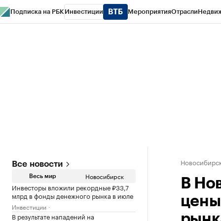
Подписка на РБК
Инвестиции
Мероприятия
Отрасли
Недви
РБК Курсы
РБК Life
Тренды
Визионеры
Национальные проекты
Горо
Спецпроекты СПб
Конференции СПб
Спецпроекты
Проверка конт
Новосибирс
Все новости
Новосибирск
Весь мир
В Но
Инвесторы вложили рекордные ₽33,7
млрд в фонды денежного рынка в июле
цены
Инвестиции
В результате нападений на
рынк