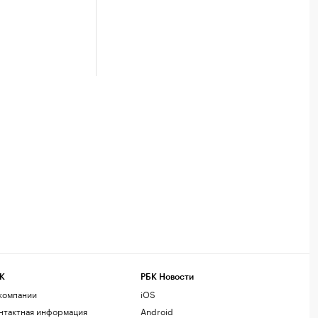
К
РБК Новости
компании
iOS
нтактная информация
Android