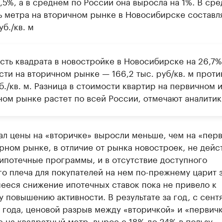
1,5%, а в среднем по России она выросла на 1%. В ср
ь метра на вторичном рынке в Новосибирске составл
уб./кв. м
сть квадрата в новостройке в Новосибирске на 26,7
ти на вторичном рынке — 166,2 тыс. руб/кв. м против
б./кв. м. Разница в стоимости квартир на первичном 
ном рынке растет по всей России, отмечают аналитик
ал цены на «вторичке» выросли меньше, чем на «перв
рном рынке, в отличие от рынка новостроек, не дейс
ипотечные программы, и в отсутствие доступного
о плеча для покупателей на нем по-прежнему царит з
ееся снижение ипотечных ставок пока не привело к
 повышению активности. В результате за год, с сент
года, ценовой разрыв между «вторичкой» и «первичк
 на квадратный метр, вырос с 18% до 24% в пользу