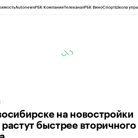
жимость
Autonews
РБК Компании
Телеканал
РБК Вино
Спорт
Школа упра
д
Стиль
Крипто
РБК Бизнес-среда
Дискуссионный клуб
Исследования
К
рагентов
Политика
Экономика
Бизнес
Технологии и медиа
Финансы
Рын
к
восибирске на новостройки
 растут быстрее вторичного
а