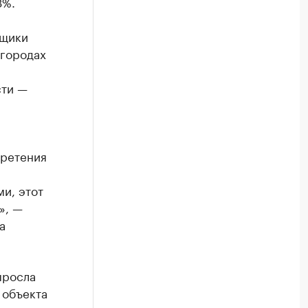
3%.
йщики
 городах
сти —
бретения
и, этот
», —
а
ыросла
 объекта