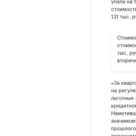
упала на 
стоимост
131 тыс. р
Стоимо
стоимос
тыс. ру
вторич
«За кварт
на регуля
льготные 
кредитног
Наметивш
значимому
прошлого 
пересчете