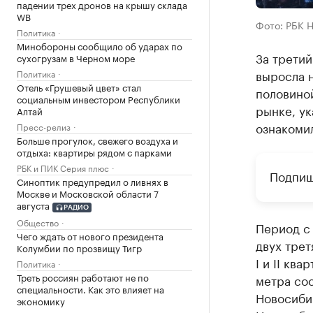
падении трех дронов на крышу склада
WB
Фото: РБК 
Политика
Минобороны сообщило об ударах по
За третий
сухогрузам в Черном море
выросла н
Политика
Отель «Грушевый цвет» стал
половино
социальным инвестором Республики
рынке, ук
Алтай
ознакоми
Пресс-релиз
Больше прогулок, свежего воздуха и
отдыха: квартиры рядом с парками
РБК и ПИК Серия плюс
Подпиш
Синоптик предупредил о ливнях в
Москве и Московской области 7
августа
РАДИО
Общество
Период с 
Чего ждать от нового президента
двух трет
Колумбии по прозвищу Тигр
I и II кв
Политика
Треть россиян работают не по
метра сос
специальности. Как это влияет на
Новосиби
экономику