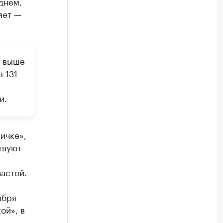
еднем,
яет —
% выше
 131
и
и.
ичке»,
твуют
астой.
ября
ой», в