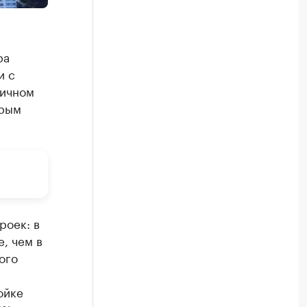
ра
и с
ричном
орым
роек: в
, чем в
ого
ойке