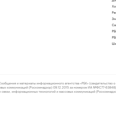
Хо
Ре
Зн
Са
РБ
РБ
Шк
ения и материалы информационного агентства «РБК» (свидетельство о 
овых коммуникаций (Роскомнадзор) 09.12.2015 за номером ИА №ФС77-63848) 
 связи, информационных технологий и массовых коммуникаций (Роскомнадз