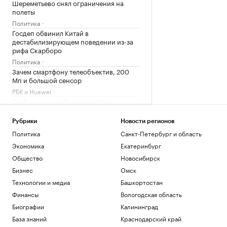
Шереметьево снял ограничения на
полеты
Политика
Госдеп обвинил Китай в
дестабилизирующем поведении из-за
рифа Скарборо
Политика
Зачем смартфону телеобъектив, 200
Мп и большой сенсор
РБК и Huawei
Би-би-си нашел бывшего главу
сирийской разведки в России
Политика
Рубрики
Новости регионов
Обломки дронов упали на территории
Политика
Санкт-Петербург и область
двух предприятий в Новороссийске
Экономика
Екатеринбург
Политика
Общество
Новосибирск
Бизнес
Загрузить еще
Омск
Технологии и медиа
Башкортостан
Финансы
Вологодская область
Биографии
Калининград
База знаний
Краснодарский край