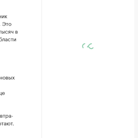
ник
 Это
тысяч в
бласти
 новых
це
втра-
отают.