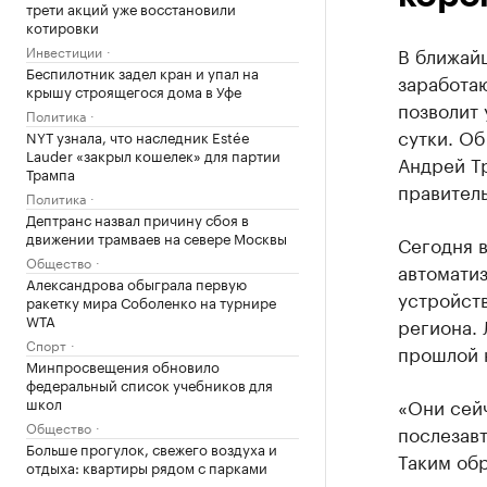
трети акций уже восстановили
котировки
Инвестиции
В ближай
Беспилотник задел кран и упал на
заработа
крышу строящегося дома в Уфе
позволит 
Политика
сутки. О
NYT узнала, что наследник Estée
Lauder «закрыл кошелек» для партии
Андрей Т
Трампа
правитель
Политика
Дептранс назвал причину сбоя в
движении трамваев на севере Москвы
Сегодня 
Общество
автомати
Александрова обыграла первую
устройств
ракетку мира Соболенко на турнире
WTA
региона.
Спорт
прошлой 
Минпросвещения обновило
федеральный список учебников для
школ
«Они сейч
Общество
послезавт
Больше прогулок, свежего воздуха и
Таким об
отдыха: квартиры рядом с парками