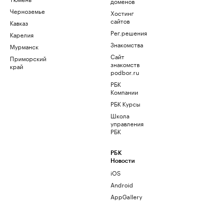
доменов
Черноземье
Хостинг
сайтов
Кавказ
Рег.решения
Карелия
Знакомства
Мурманск
Сайт
Приморский
знакомств
край
podbor.ru
РБК
Компании
РБК Курсы
Школа
управления
РБК
РБК
Новости
iOS
Android
AppGallery