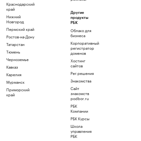
Краснодарский
край
Другие
Нижний
продукты
Новгород
РБК
Пермский край
Облако для
бизнеса
Ростов-на-Дону
Корпоративный
Татарстан
регистратор
Тюмень
доменов
Черноземье
Хостинг
сайтов
Кавказ
Рег.решения
Карелия
Знакомства
Мурманск
Сайт
Приморский
знакомств
край
podbor.ru
РБК
Компании
РБК Курсы
Школа
управления
РБК