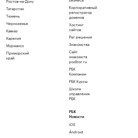
Ростов-на-Дону
Корпоративный
Татарстан
регистратор
Тюмень
доменов
Черноземье
Хостинг
сайтов
Кавказ
Рег.решения
Карелия
Знакомства
Мурманск
Сайт
Приморский
знакомств
край
podbor.ru
РБК
Компании
РБК Курсы
Школа
управления
РБК
РБК
Новости
iOS
Android