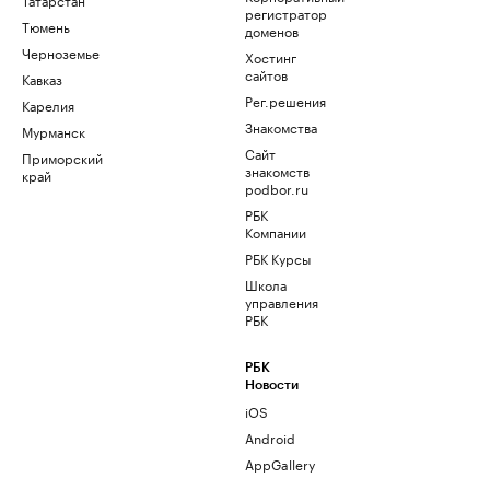
регистратор
Тюмень
доменов
Черноземье
Хостинг
сайтов
Кавказ
Рег.решения
Карелия
Знакомства
Мурманск
Сайт
Приморский
знакомств
край
podbor.ru
РБК
Компании
РБК Курсы
Школа
управления
РБК
РБК
Новости
iOS
Android
AppGallery