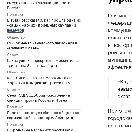
американцев из-за санкций против
России
Политика
Рейтинг 
В вузах рассказали, как прошла одна из
Федераци
«самых жарких» приемных кампаний
коммуника
РАДИО
политтехн
Общество
СКА обменял канадского легионера в
и доктор 
«Салават Юлаев»
рейтинг п
Спорт
муниципа
Какие улицы перекроют в Москве из-за
триатлона 8 августа. Карта
эффективн
Общество
Мельникова назвала мерзким отказ
«В це
Хорватии в выдаче виз россиянам
невыс
Спорт
Сенат США одобрил ужесточение
сказа
санкций против России и Ирана
Политика
При этом 
Водитель автобуса сбил ногой дрон со
городская
взрывчаткой в аэропорту Лейпцига
Политика
наскольк
В Аргентине массажист рассказал о