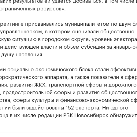
каких результатов ей удается добиваться, в том числе 
 ограниченных ресурсов».
 рейтинге присваивались муниципалитетом по двум б
-управленческом, в котором оценивали общественно-
кую ситуацию в городском округе, уровень электор
и действующей власти и объем субсидий за январь-о
а душу населения.
ми социально-экономического блока стали эффектив
рократического аппарата, а также показатели в сфе
ния, развития ЖКХ, транспортной сферы и дорожного
а, градостроительной сферы и развития общественно
ства, сферы культуры и финансово-экономической сф
нии были задействованы 152 эксперта. Ни одного
рца в их числе редакции РБК Новосибирск обнаружит