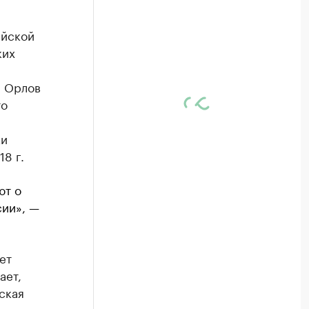
ийской
ких
й Орлов
то
ки
8 г.
ют о
сии», —
ет
ает,
ская