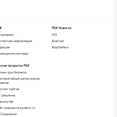
К
РБК Новости
компании
iOS
нтактная информация
Android
дакция
AppGallery
змещение рекламы
угие продукты РБК
лако для бизнеса
рпоративный регистратор
менов
стинг сайтов
г.решения
акомства
йт знакомств podbor.ru
К Компании