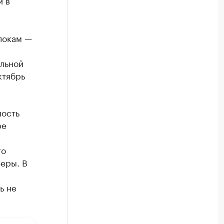
и в
локам —
альной
ктябрь
ность
ре
го
еры. В
ь не