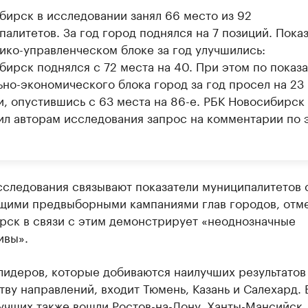
бирск в исследовании занял 66 место из 92
алитетов. За год город поднялся на 7 позиций. Пока
тико-управленческом блоке за год улучшились:
бирск поднялся с 72 места на 40. При этом по показ
ьно-экономического блока город за год просел на 23
и, опустившись с 63 места на 86-е. РБК Новосибирск
ил авторам исследования запрос на комментарии по 
сследования связывают показатели муниципалитетов 
щими предвыборными кампаниями глав городов, отме
рск в связи с этим демонстрирует «неоднозначные
ивы».
лидеров, которые добиваются наилучших результатов
ву направлений, входит Тюмень, Казань и Салехард. 
учших также вошли Ростов-на-Дону, Ханты-Мансийск,