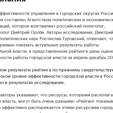
эффективности управления в городских округах Росс
и составлен Агентством политических и экономичес
ций, которое возглавляет российский политолог,
олог Дми́трий Орло́в. Авторы исследования, Дмитри
политических наук Ростислав Туровский, отмечают, ч
ризван показать актуальные результаты работы
льной власти: в представленном рейтинге даны оцен
ости работы городской власти за апрель-декабрь 201
лом результаты рейтинга по-прежнему свидетельству
оком уровне эффективности городской власти в Рос
но в результатах исследования.
авторы указывают, что ресурсы, которыми располага
 власть, могут быть очень разными: «Рейтинг показыв
о эффективно распоряжается этими ресурсами город