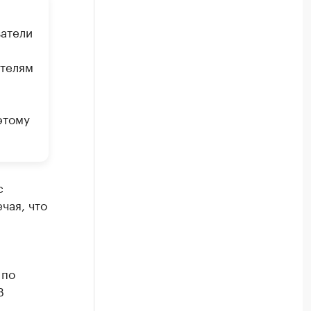
затели
ателям
этому
с
чая, что
 по
В