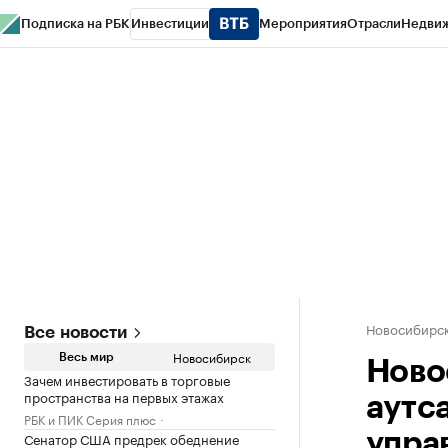
Подписка на РБК
Инвестиции
Мероприятия
Отрасли
Недви
РБК Курсы
РБК Life
Тренды
Визионеры
Национальные проекты
Горо
Спецпроекты СПб
Конференции СПб
Спецпроекты
Проверка конт
Новосибирс
Все новости
Новосибирск
Весь мир
Ново
Зачем инвестировать в торговые
пространства на первых этажах
аутс
РБК и ПИК Серия плюс
Сенатор США предрек обеднение
упра