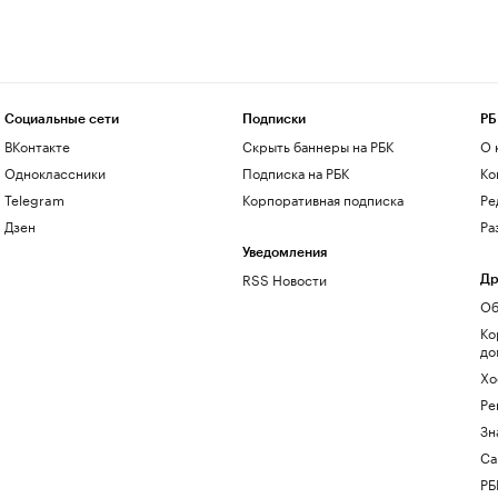
Социальные сети
Подписки
РБ
ВКонтакте
Скрыть баннеры на РБК
О 
Одноклассники
Подписка на РБК
Ко
Telegram
Корпоративная подписка
Ре
Дзен
Ра
Уведомления
RSS Новости
Др
Об
Ко
до
Хо
Ре
Зн
Са
РБ