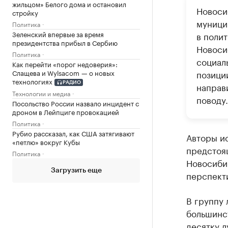
жильцом» Белого дома и остановил
Новоси
стройку
муницип
Политика
Зеленский впервые за время
в поли
президентства прибыл в Сербию
Новоси
Политика
социал
Как перейти «порог недоверия»:
Слащева и Wylsacom — о новых
позици
технологиях
направ
РАДИО
Технологии и медиа
поводу.
Посольство России назвало инцидент с
дроном в Лейпциге провокацией
Политика
Рубио рассказал, как США затягивают
Авторы и
«петлю» вокруг Кубы
предстоя
Политика
Новосиби
Загрузить еще
перспект
В группу 
большинст
десятку л