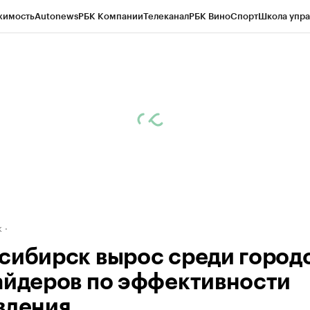
жимость
Autonews
РБК Компании
Телеканал
РБК Вино
Спорт
Школа упра
д
Стиль
Крипто
РБК Бизнес-среда
Дискуссионный клуб
Исследования
К
рагентов
Политика
Экономика
Бизнес
Технологии и медиа
Финансы
Рын
к
сибирск вырос среди город
айдеров по эффективности
вления