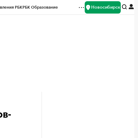
Новосибирск
вления РБК
РБК Образование
редитные рейтинги
Франшизы
Газета
ок наличной валюты
ов-