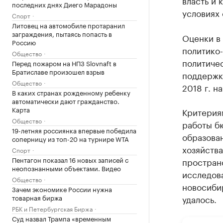
власть и 
последних днях Диего Марадоны
условиях
Спорт
Литовец на автомобиле протаранил
заграждения, пытаясь попасть в
Оценки в
Россию
политико
Общество
политичес
Перед пожаром на НПЗ Slovnaft в
Братиславе произошел взрыв
поддержк
Общество
2018 г. н
В каких странах рожденному ребенку
автоматически дают гражданство.
Карта
Критерия
Общество
работы бю
19-летняя россиянка впервые победила
образова
соперницу из топ-20 на турнире WTA
хозяйств
Спорт
Пентагон показал 16 новых записей с
простран
неопознанными объектами. Видео
исследова
Общество
новосиби
Зачем экономике России нужна
товарная биржа
удалось.
РБК и Петербургская Биржа
Суд назвал Трампа «временным