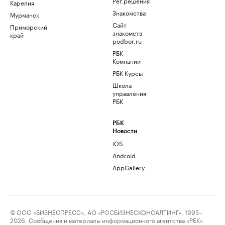
Рег.решения
Карелия
Знакомства
Мурманск
Сайт
Приморский
знакомств
край
podbor.ru
РБК
Компании
РБК Курсы
Школа
управления
РБК
РБК
Новости
iOS
Android
AppGallery
© ООО «БИЗНЕСПРЕСС», АО «РОСБИЗНЕСКОНСАЛТИНГ», 1995–
2026. Сообщения и материалы информационного агентства «РБК»