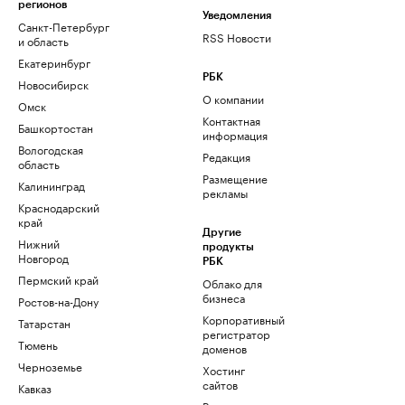
регионов
Уведомления
Санкт-Петербург
RSS Новости
и область
Екатеринбург
РБК
Новосибирск
О компании
Омск
Контактная
Башкортостан
информация
Вологодская
Редакция
область
Размещение
Калининград
рекламы
Краснодарский
край
Другие
Нижний
продукты
Новгород
РБК
Пермский край
Облако для
бизнеса
Ростов-на-Дону
Корпоративный
Татарстан
регистратор
Тюмень
доменов
Черноземье
Хостинг
сайтов
Кавказ