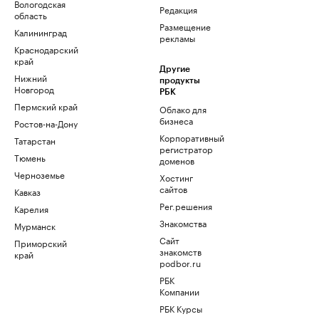
Вологодская
Редакция
область
Размещение
Калининград
рекламы
Краснодарский
край
Другие
Нижний
продукты
Новгород
РБК
Пермский край
Облако для
бизнеса
Ростов-на-Дону
Корпоративный
Татарстан
регистратор
Тюмень
доменов
Черноземье
Хостинг
сайтов
Кавказ
Рег.решения
Карелия
Знакомства
Мурманск
Сайт
Приморский
знакомств
край
podbor.ru
РБК
Компании
РБК Курсы