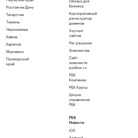
Облако для
бизнеса
Ростов-на-Дону
Корпоративный
Татарстан
регистратор
Тюмень
доменов
Черноземье
Хостинг
сайтов
Кавказ
Рег.решения
Карелия
Знакомства
Мурманск
Сайт
Приморский
знакомств
край
podbor.ru
РБК
Компании
РБК Курсы
Школа
управления
РБК
РБК
Новости
iOS
Android