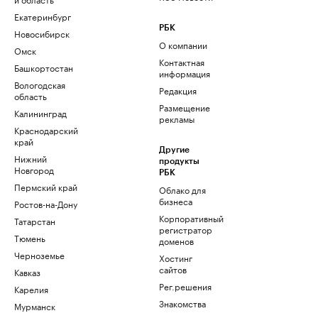
Екатеринбург
РБК
Новосибирск
О компании
Омск
Контактная
Башкортостан
информация
Вологодская
Редакция
область
Размещение
Калининград
рекламы
Краснодарский
край
Другие
Нижний
продукты
Новгород
РБК
Пермский край
Облако для
бизнеса
Ростов-на-Дону
Корпоративный
Татарстан
регистратор
Тюмень
доменов
Черноземье
Хостинг
сайтов
Кавказ
Рег.решения
Карелия
Знакомства
Мурманск