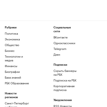
Рубрики
Социальные
сети
Политика
ВКонтакте
Экономика
Одноклассники
Общество
Telegram
Бизнес
Дзен
Технологии и
медиа
Финансы
Подписки
Скрыть баннеры
Биографии
на РБК
База знаний
Подписка на РБК
РБК Образование
Корпоративная
подписка
Новости
регионов
Уведомления
Санкт-Петербург
RSS Новости
и область