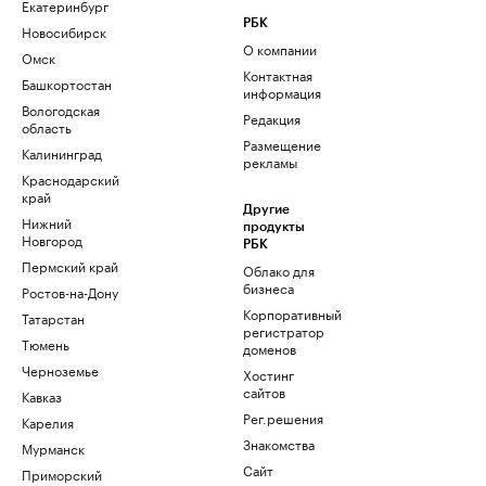
Екатеринбург
РБК
Новосибирск
О компании
Омск
Контактная
Башкортостан
информация
Вологодская
Редакция
область
Размещение
Калининград
рекламы
Краснодарский
край
Другие
Нижний
продукты
Новгород
РБК
Пермский край
Облако для
бизнеса
Ростов-на-Дону
Корпоративный
Татарстан
регистратор
Тюмень
доменов
Черноземье
Хостинг
сайтов
Кавказ
Рег.решения
Карелия
Знакомства
Мурманск
Сайт
Приморский