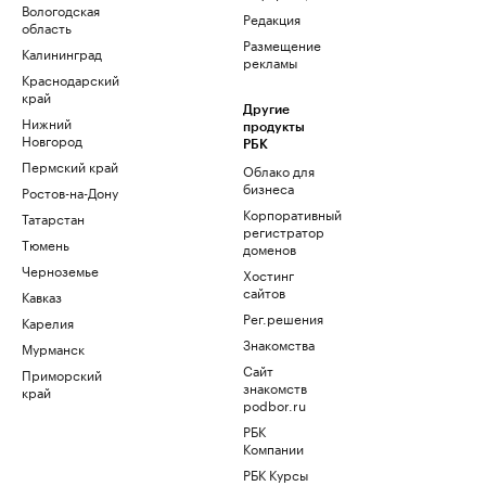
Вологодская
Редакция
область
Размещение
Калининград
рекламы
Краснодарский
край
Другие
Нижний
продукты
Новгород
РБК
Пермский край
Облако для
бизнеса
Ростов-на-Дону
Корпоративный
Татарстан
регистратор
Тюмень
доменов
Черноземье
Хостинг
сайтов
Кавказ
Рег.решения
Карелия
Знакомства
Мурманск
Сайт
Приморский
знакомств
край
podbor.ru
РБК
Компании
РБК Курсы