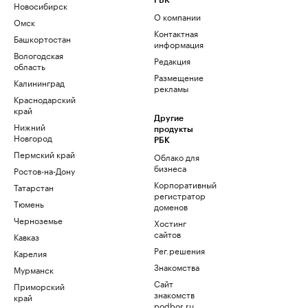
РБК
Новосибирск
О компании
Омск
Контактная
Башкортостан
информация
Вологодская
Редакция
область
Размещение
Калининград
рекламы
Краснодарский
край
Другие
Нижний
продукты
Новгород
РБК
Пермский край
Облако для
бизнеса
Ростов-на-Дону
Корпоративный
Татарстан
регистратор
Тюмень
доменов
Черноземье
Хостинг
сайтов
Кавказ
Рег.решения
Карелия
Знакомства
Мурманск
Сайт
Приморский
знакомств
край
podbor.ru