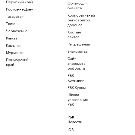
Пермский край
Облако для
бизнеса
Ростов-на-Дону
Корпоративный
Татарстан
регистратор
Тюмень
доменов
Черноземье
Хостинг
сайтов
Кавказ
Рег.решения
Карелия
Знакомства
Мурманск
Сайт
Приморский
знакомств
край
podbor.ru
РБК
Компании
РБК Курсы
Школа
управления
РБК
РБК
Новости
iOS