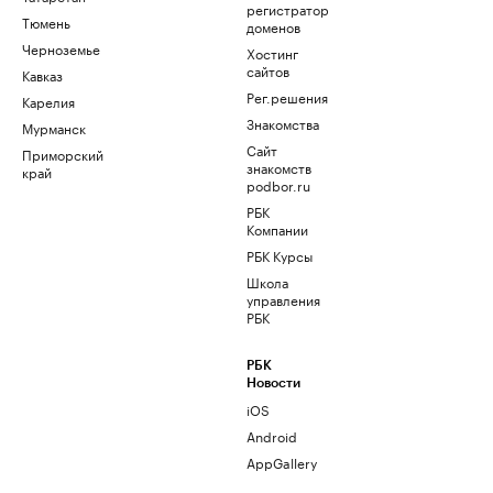
регистратор
Тюмень
доменов
Черноземье
Хостинг
сайтов
Кавказ
Рег.решения
Карелия
Знакомства
Мурманск
Сайт
Приморский
знакомств
край
podbor.ru
РБК
Компании
РБК Курсы
Школа
управления
РБК
РБК
Новости
iOS
Android
AppGallery