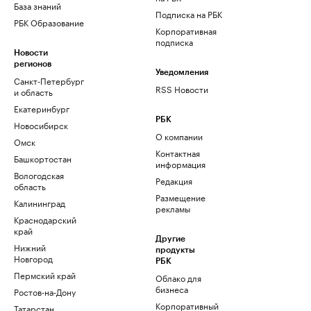
База знаний
Подписка на РБК
РБК Образование
Корпоративная
подписка
Новости
регионов
Уведомления
Санкт-Петербург
RSS Новости
и область
Екатеринбург
РБК
Новосибирск
О компании
Омск
Контактная
Башкортостан
информация
Вологодская
Редакция
область
Размещение
Калининград
рекламы
Краснодарский
край
Другие
Нижний
продукты
Новгород
РБК
Пермский край
Облако для
бизнеса
Ростов-на-Дону
Корпоративный
Татарстан