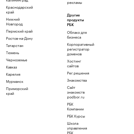
рекламы
Краснодарский
край
Другие
Нижний
продукты
Новгород
РБК
Пермский край
Облако для
бизнеса
Ростов-на-Дону
Корпоративный
Татарстан
регистратор
Тюмень
доменов
Черноземье
Хостинг
сайтов
Кавказ
Рег.решения
Карелия
Знакомства
Мурманск
Сайт
Приморский
знакомств
край
podbor.ru
РБК
Компании
РБК Курсы
Школа
управления
РБК