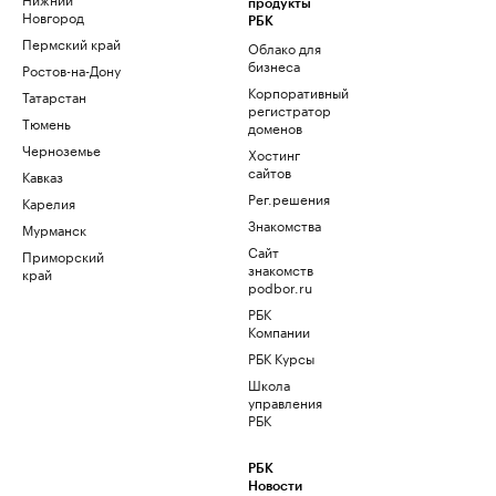
продукты
Новгород
РБК
Пермский край
Облако для
бизнеса
Ростов-на-Дону
Корпоративный
Татарстан
регистратор
Тюмень
доменов
Черноземье
Хостинг
сайтов
Кавказ
Рег.решения
Карелия
Знакомства
Мурманск
Сайт
Приморский
знакомств
край
podbor.ru
РБК
Компании
РБК Курсы
Школа
управления
РБК
РБК
Новости