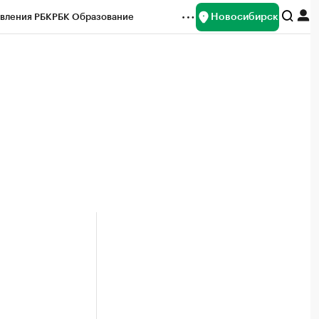
Новосибирск
вления РБК
РБК Образование
редитные рейтинги
Франшизы
Газета
ок наличной валюты