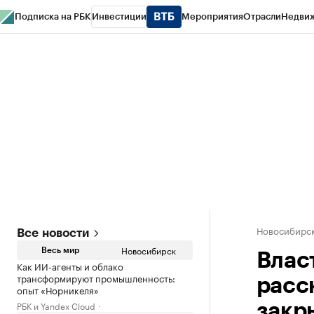
Подписка на РБК
Инвестиции
Мероприятия
Отрасли
Недви
РБК Курсы
РБК Life
Тренды
Визионеры
Национальные проекты
Горо
Спецпроекты СПб
Конференции СПб
Спецпроекты
Проверка конт
Новосибирс
Все новости
Новосибирск
Весь мир
Влас
Как ИИ-агенты и облако
трансформируют промышленность:
расс
опыт «Норникеля»
РБК и Yandex Cloud
закр