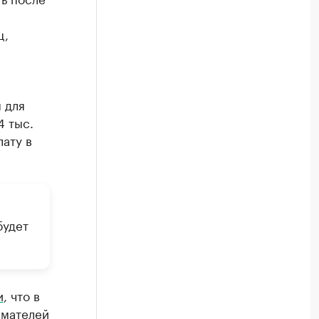
ц,
 для
4 тыс.
ату в
будет
и
, что в
имателей