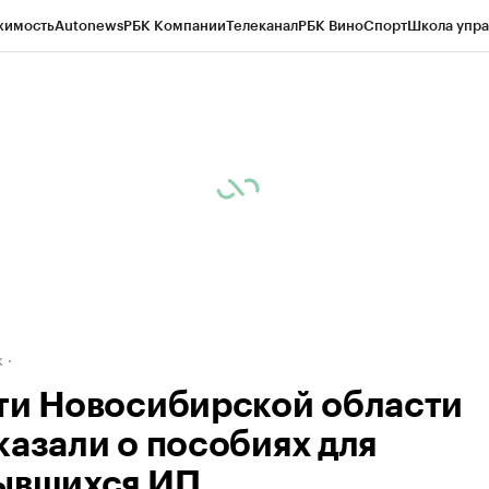
жимость
Autonews
РБК Компании
Телеканал
РБК Вино
Спорт
Школа упра
д
Стиль
Крипто
РБК Бизнес-среда
Дискуссионный клуб
Исследования
К
рагентов
Политика
Экономика
Бизнес
Технологии и медиа
Финансы
Рын
к
ти Новосибирской области
казали о пособиях для
ывшихся ИП