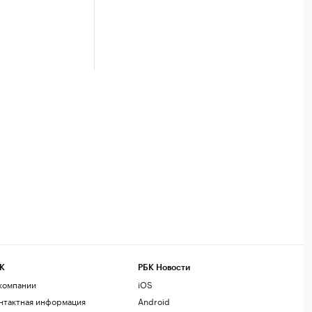
К
РБК Новости
компании
iOS
нтактная информация
Android