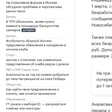
На отраслевом форуме в Москве
1 марта, 
обсудили проблемы и перспективы
рынка такси
безработи
Бизнес
сообщили 
В ТПП объяснили, зачем нужно
Новосиби
изменить процедуру банкротства
селлеров
РАДИО
Бизнес
Также пл
Футболисту сборной Англии
всех безр
предъявили обвинение в нападении в
руб. Допо
ночном клубе
размере 3
Спорт
Школы с отличием: как изменилось
представление об учебе рядом с домом
РБК и ПИК Серия плюс
На три
Альпинисты за год не сумели добраться
потеря
до тела Наговициной на пике Победы
Общество
до 1 ок
Как найти свое предназначение и
понять, чем хочется заниматься
Образование
Аналитик
FT узнала о выборе ЕС — расширяться
«сейчас или никогда»
период с