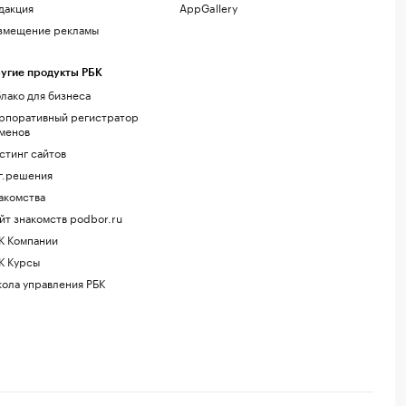
дакция
AppGallery
змещение рекламы
угие продукты РБК
лако для бизнеса
рпоративный регистратор
менов
стинг сайтов
г.решения
акомства
йт знакомств podbor.ru
К Компании
К Курсы
ола управления РБК