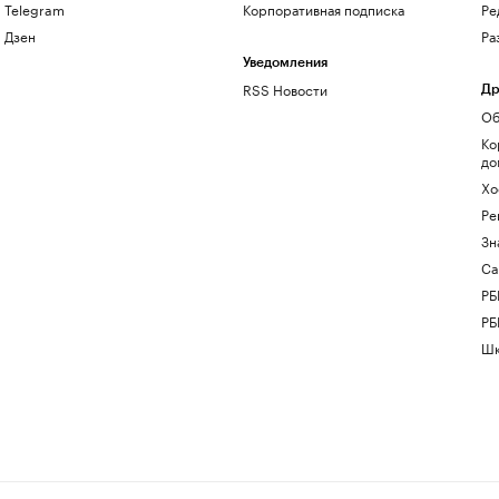
Telegram
Корпоративная подписка
Ре
Дзен
Ра
Уведомления
RSS Новости
Др
Об
Ко
до
Хо
Ре
Зн
Са
РБ
РБ
Шк