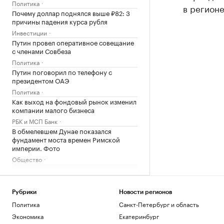
Политика
в регионе
Почему доллар поднялся выше ₽82: 3
причины падения курса рубля
Инвестиции
Путин провел оперативное совещание
с членами Совбеза
Политика
Путин поговорил по телефону с
президентом ОАЭ
Политика
Как выход на фондовый рынок изменил
компании малого бизнеса
РБК и МСП Банк
В обмелевшем Дунае показался
фундамент моста времен Римской
империи. Фото
Общество
Загрузить еще
Рубрики
Новости регионов
Политика
Санкт-Петербург и область
Экономика
Екатеринбург