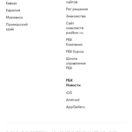
сайтов
Кавказ
Рег.решения
Карелия
Знакомства
Мурманск
Сайт
Приморский
знакомств
край
podbor.ru
РБК
Компании
РБК Курсы
Школа
управления
РБК
РБК
Новости
iOS
Android
AppGallery