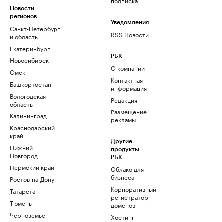
подписка
Новости
регионов
Уведомления
Санкт-Петербург
RSS Новости
и область
Екатеринбург
РБК
Новосибирск
О компании
Омск
Контактная
Башкортостан
информация
Вологодская
Редакция
область
Размещение
Калининград
рекламы
Краснодарский
край
Другие
Нижний
продукты
Новгород
РБК
Пермский край
Облако для
бизнеса
Ростов-на-Дону
Корпоративный
Татарстан
регистратор
Тюмень
доменов
Черноземье
Хостинг