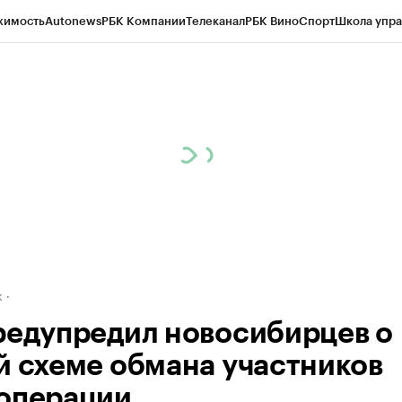
жимость
Autonews
РБК Компании
Телеканал
РБК Вино
Спорт
Школа упра
д
Стиль
Крипто
РБК Бизнес-среда
Дискуссионный клуб
Исследования
К
рагентов
Политика
Экономика
Бизнес
Технологии и медиа
Финансы
Рын
к
редупредил новосибирцев о
й схеме обмана участников
операции