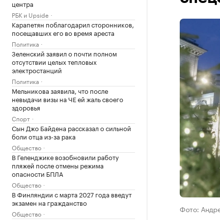
центра
РБК и Upside
Карапетян поблагодарил сторонников,
посещавших его во время ареста
Политика
Зеленский заявил о почти полном
отсутствии целых тепловых
электростанций
Политика
Мельникова заявила, что после
невыдачи визы на ЧЕ ей жаль своего
здоровья
Спорт
Сын Джо Байдена рассказал о сильной
боли отца из-за рака
Общество
В Геленджике возобновили работу
пляжей после отмены режима
опасности БПЛА
Общество
В Финляндии с марта 2027 года введут
экзамен на гражданство
Фото: Андр
Общество