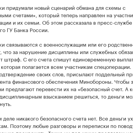
и придумали новый сценарий обмана для схемы с
ыми счетами», который теперь направлен на участн
ции и их семьи. Об этом рассказала в пресс-службе
о ГУ Банка России.
и связываются с военнослужащим или его родствен
, что за нарушение дисциплины или служебных обяза
т штраф. С его счета спишут единовременную выплат
, которая полагается всем участникам спецоперации.
подтверждение своих слов, присылают поддельный пр
ента финансового обеспечения Минобороны. Чтобы 
ни предлагают перевести их на «безопасный счет. А к
 дисциплинарным взысканием решиться, то деньги м
нуть.
 деле никакого безопасного счета нет. Все деньги у
ам. Поэтому любые разговоры и переписки по повод
зу же прекращать. Также ни под каким предлогом не