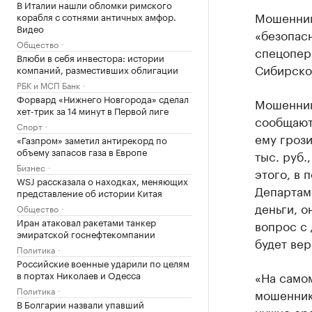
В Италии нашли обломки римского
Мошенник
корабля с сотнями античных амфор.
Видео
«безопасн
Общество
спецопера
Влюби в себя инвестора: истории
Сибирског
компаний, разместивших облигации
РБК и МСП Банк
Форвард «Нижнего Новгорода» сделал
Мошенник
хет-трик за 14 минут в Первой лиге
сообщают
Спорт
ему грози
«Газпром» заметил антирекорд по
объему запасов газа в Европе
тыс. руб.
Бизнес
этого, в 
WSJ рассказала о находках, меняющих
Департам
представление об истории Китая
деньги, о
Общество
Иран атаковал ракетами танкер
вопрос с
эмиратской госнефтекомпании
будет вер
Политика
Российские военные ударили по целям
в портах Николаев и Одесса
«На самом
Политика
мошенник
В Болгарии назвали упавший
нужно сра