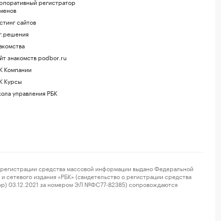
рпоративный регистратор
менов
стинг сайтов
г.решения
акомства
йт знакомств podbor.ru
К Компании
К Курсы
ола управления РБК
регистрации средства массовой информации выдано Федеральной
и сетевого издания «РБК» (свидетельство о регистрации средства
ор) 03.12.2021 за номером ЭЛ №ФС77-82385) сопровождаются