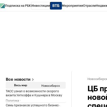
Подписка на РБК
Инвестиции
Мероприятия
Отрасли
Недви
РБК Курсы
РБК Life
Тренды
Визионеры
Национальные проекты
Горо
Спецпроекты СПб
Конференции СПб
Спецпроекты
Проверка конт
Новосибирс
Все новости
Новосибирск
Весь мир
ЦБ п
ТАСС узнал о возможности скорого
визита Уиткоффа и Кушнера в Москву
ново
Политика
Семь признаков успешного бизнес-
спец