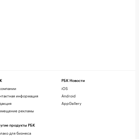
К
РБК Новости
компании
iOS
нтактная информация
Android
дакция
AppGallery
змещение рекламы
угие продукты РБК
лако для бизнеса