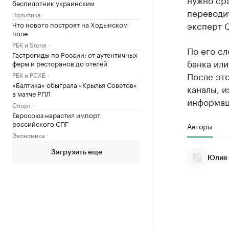
беспилотник украинским
переводи
Политика
эксперт 
Что нового построят на Ходынском
поле
РБК и Stone
По его сл
Гастрогиды по России: от аутентичных
банка или
ферм и ресторанов до отелей
После эт
РБК и РСХБ
«Балтика» обыграла «Крылья Советов»
каналы, и
в матче РПЛ
информац
Спорт
Евросоюз нарастил импорт
российского СПГ
Авторы
Экономика
Загрузить еще
Юлия 