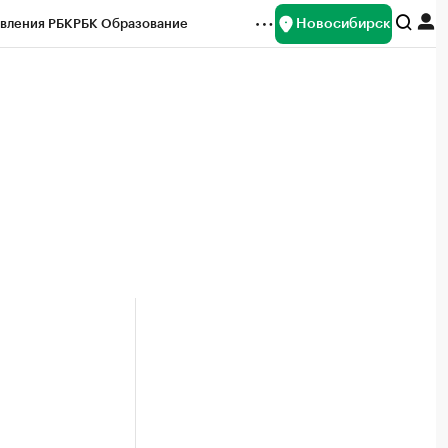
Новосибирск
вления РБК
РБК Образование
редитные рейтинги
Франшизы
Газета
ок наличной валюты