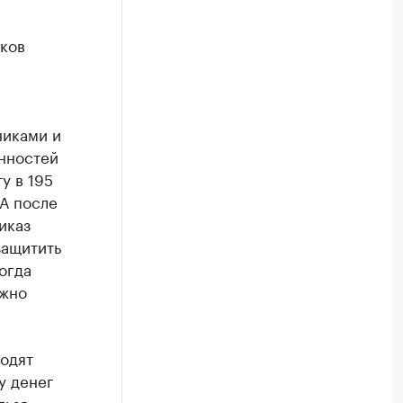
иков
никами и
нностей
у в 195
 А после
иказ
защитить
огда
ожно
ходят
у денег
льзя