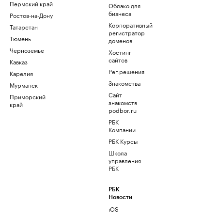
Пермский край
Облако для
бизнеса
Ростов-на-Дону
Корпоративный
Татарстан
регистратор
Тюмень
доменов
Черноземье
Хостинг
сайтов
Кавказ
Рег.решения
Карелия
Знакомства
Мурманск
Сайт
Приморский
знакомств
край
podbor.ru
РБК
Компании
РБК Курсы
Школа
управления
РБК
РБК
Новости
iOS