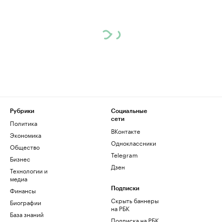
Рубрики
Социальные
сети
Политика
ВКонтакте
Экономика
Одноклассники
Общество
Telegram
Бизнес
Дзен
Технологии и
медиа
Финансы
Подписки
Скрыть баннеры
Биографии
на РБК
База знаний
Подписка на РБК