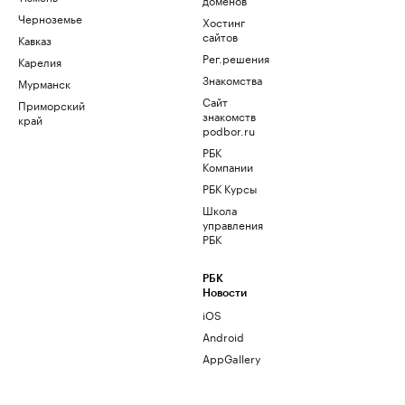
Черноземье
Хостинг
сайтов
Кавказ
Рег.решения
Карелия
Знакомства
Мурманск
Сайт
Приморский
знакомств
край
podbor.ru
РБК
Компании
РБК Курсы
Школа
управления
РБК
РБК
Новости
iOS
Android
AppGallery