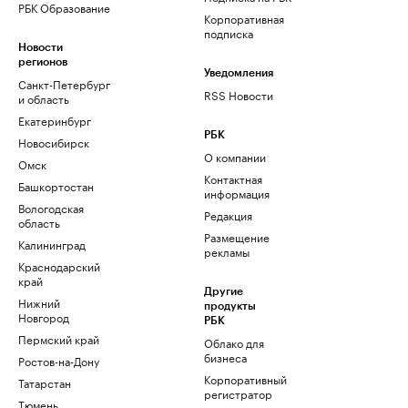
РБК Образование
Корпоративная
подписка
Новости
регионов
Уведомления
Санкт-Петербург
RSS Новости
и область
Екатеринбург
РБК
Новосибирск
О компании
Омск
Контактная
Башкортостан
информация
Вологодская
Редакция
область
Размещение
Калининград
рекламы
Краснодарский
край
Другие
Нижний
продукты
Новгород
РБК
Пермский край
Облако для
бизнеса
Ростов-на-Дону
Корпоративный
Татарстан
регистратор
Тюмень
доменов