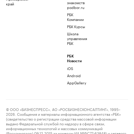
знакомств
край
podbor.ru
РБК
Компании
РБК Курсы
Школа
управления
РБК
РБК
Новости
iOS
Android
AppGallery
© ООО «БИЗНЕСПРЕСС», АО «РОСБИЗНЕСКОНСАЛТИНГ», 1995–
2026. Сообщения и материалы информационного агентства «РБК»
(свидетельство о регистрации средства массовой информации
выдано Федеральной службой по надзору в сфере связи,
информационных технологий и массовых коммуникаций
(Роскомнадзор) 09.12.2015 за номером ИА №ФС77-63848) и сетевого