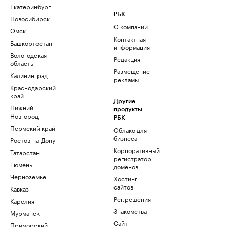
Екатеринбург
РБК
Новосибирск
О компании
Омск
Контактная
Башкортостан
информация
Вологодская
Редакция
область
Размещение
Калининград
рекламы
Краснодарский
край
Другие
Нижний
продукты
Новгород
РБК
Пермский край
Облако для
бизнеса
Ростов-на-Дону
Корпоративный
Татарстан
регистратор
Тюмень
доменов
Черноземье
Хостинг
сайтов
Кавказ
Рег.решения
Карелия
Знакомства
Мурманск
Сайт
Приморский