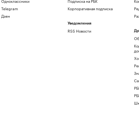
Одноклассники
Подписка на РБК
Ко
Telegram
Корпоративная подписка
Ре
Дзен
Ра
Уведомления
RSS Новости
Др
Об
Ко
до
Хо
Ре
Зн
Са
РБ
РБ
Шк