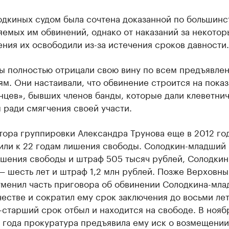
одкиных судом была сочтена доказанной по большинс
емых им обвинений, однако от наказаний за некотор
ния их освободили из-за истечения сроков давности.
ы полностью отрицали свою вину по всем предъявле
м. Они настаивали, что обвинение строится на пока
нцев», бывших членов банды, которые дали клеветни
 ради смягчения своей участи.
тора группировки Александра Трунова еще в 2012 го
или к 22 годам лишения свободы. Солодкин-младший 
ишения свободы и штраф 505 тысяч рублей, Солодкин
 шесть лет и штраф 1,2 млн рублей. Позже Верховны
тменил часть приговора об обвинении Солодкина-мла
стве и сократил ему срок заключения до восьми лет
старший срок отбыл и находится на свободе. В нояб
 года прокуратура предъявила ему иск о возмещени