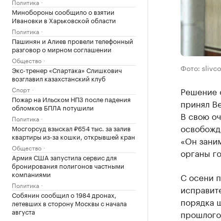
Политика
Минобороны сообщило о взятии
Ивановки в Харьковской области
Политика
Пашинян и Алиев провели телефонный
разговор о мирном соглашении
Общество
Фото: sliv
Экс-тренер «Спартака» Слишкович
возглавил казахстанский клуб
Спорт
Решение 
Пожар на Ильском НПЗ после падения
принял В
обломков БПЛА потушили
В свою оч
Политика
освобожд
Мосгорсуд взыскал ₽654 тыс. за залив
квартиры из-за кошки, открывшей кран
«Он зани
Общество
органы г
Армия США запустила сервис для
бронирования полигонов частными
компаниями
С осени 
Политика
исправите
Собянин сообщил о 1984 дронах,
порядка ш
летевших в сторону Москвы с начала
августа
прошлого