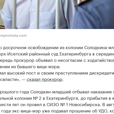
compromata.com
о досрочном освобождении из колонии Солодкина-м
ерх-Исетский районный суд Екатеринбурга в середин
ередь прокурор объявил о несогласии с ходатайство
ении из бывшего вице-мэра:
мал высокий пост и своим преступлением дискредит
освласти», —
сказал прокурор
.
прошлого года Солодкин-младший отбывал наказание 
льной колонии № 2 в Екатеринбурге, до прибытия в 
ести лет он провел в СИЗО № 1 Новосибирска. В авг
 года экс-вице-мэр уже подавал прошение об УДО, к