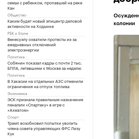
семьи с ребенком, пропавшей на реке
Кан
Общество
Осужденн
Каким будет новый эпицентр деловой
колонии
активности на Ходынке
РБК и Stone
Венесуэлу охватили протесты из-за
ежедневных отключений
электроэнергии
Политика
Собянин показал кадры с почти 2 тыс.
БПЛА, летевшими к Москве за неделю
Политика
В Хакасии на отдельных АЗС отменили
ограничения на отпуск топлива
Экономика
ЭСК признала правильным назначение
пенальти «Спартаку» в игре с
«Ахматом»
Спорт
Трамп возобновил попытки уволить
члена совета управляющих ФРС Лизу
Кук