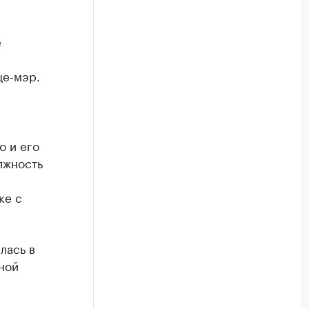
е
це-мэр.
о и его
лжность
ке с
лась в
ной