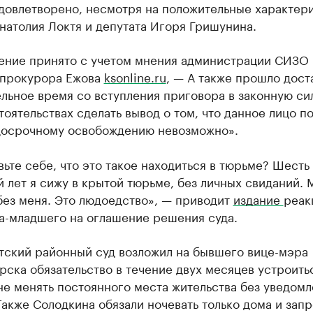
удовлетворено, несмотря на положительные характер
натолия Локтя и депутата Игоря Гришунина.
ение принято с учетом мнения администрации СИЗО 
 прокурора Ежова
ksonline.ru
, — А также прошло дост
льное время со вступления приговора в законную си
тоятельствах сделать вывод о том, что данное лицо п
досрочному освобождению невозможно».
ьте себе, что это такое находиться в тюрьме? Шесть 
 лет я сижу в крытой тюрьме, без личных свиданий. 
без меня. Это людоедство», — приводит
издание
реак
а-младшего на оглашение решения суда.
тский районный суд возложил на бывшего вице-мэра
ска обязательство в течение двух месяцев устроить
не менять постоянного места жительства без уведом
Также Солодкина обязали ночевать только дома и зап