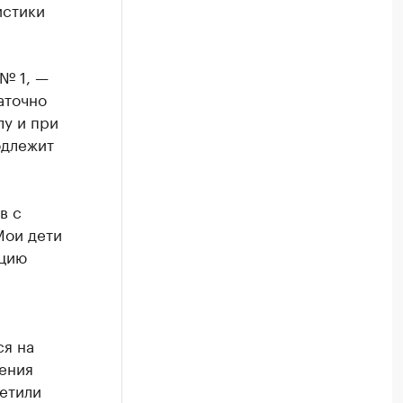
истики
№ 1, —
аточно
лу и при
одлежит
в с
Мои дети
цию
ся на
ления
ретили