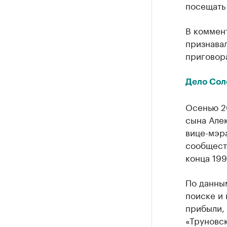
посещать
В коммент
признавал
приговор
Дело Сол
Осенью 2
сына Але
вице-мэр
сообщест
конца 199
По данным
поиске и 
прибыли,
«Труновск