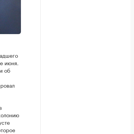
ладшего
е июня.
м об
ировал
в
колонию
усте
оторое