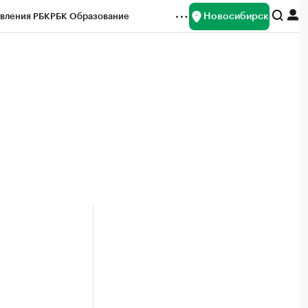
Новосибирск
вления РБК
РБК Образование
редитные рейтинги
Франшизы
Газета
ок наличной валюты