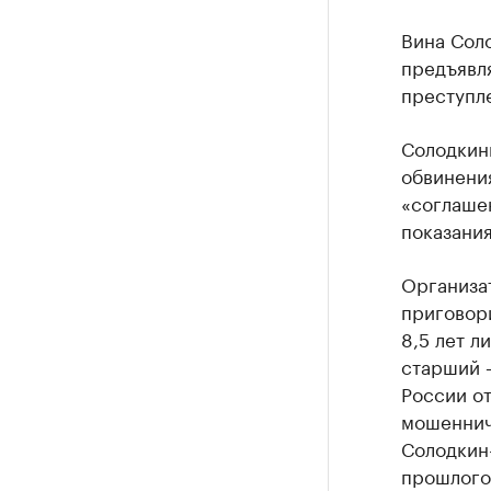
Вина Сол
предъявля
преступле
Солодкин
обвинения
«соглаше
показания
Организа
приговор
8,5 лет л
старший —
России о
мошенниче
Солодкин-
прошлого