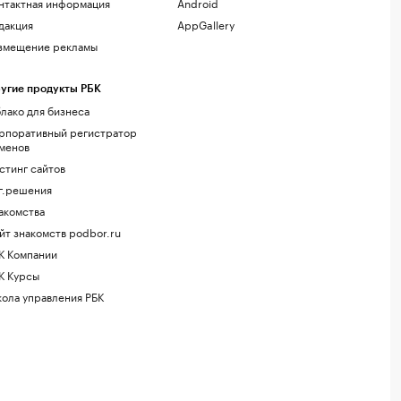
нтактная информация
Android
дакция
AppGallery
змещение рекламы
угие продукты РБК
лако для бизнеса
рпоративный регистратор
менов
стинг сайтов
г.решения
акомства
йт знакомств podbor.ru
К Компании
К Курсы
ола управления РБК