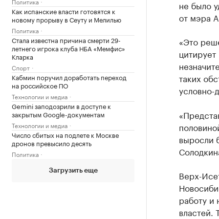
Политика
не было 
Как испанские власти готовятся к
от мэра А
новому прорыву в Сеуту и Мелилью
Политика
Стала известна причина смерти 29-
«Это реш
летнего игрока клуба НБА «Мемфис»
цитирует
Кларка
незначите
Спорт
таких обс
Кабмин поручил доработать переход
на российское ПО
условно-
Технологии и медиа
Gemini заподозрили в доступе к
«Представ
закрытым Google-документам
Технологии и медиа
половиной
Число сбитых на подлете к Москве
выросли 
дронов превысило десять
Солодкин
Политика
Загрузить еще
Верх-Исе
Новосибир
работу и 
властей. 