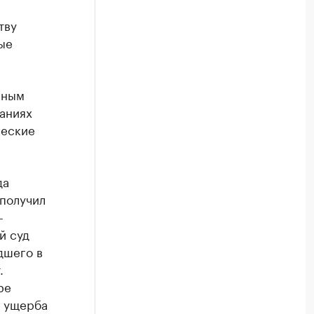
тву
ые
нным
заниях
ческие
да
получил
-
й суд
дшего в
.
ре
и ущерба