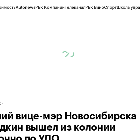
жимость
Autonews
РБК Компании
Телеканал
РБК Вино
Спорт
Школа упра
д
Стиль
Крипто
РБК Бизнес-среда
Дискуссионный клуб
Исследования
К
рагентов
Политика
Экономика
Бизнес
Технологии и медиа
Финансы
Рын
к
ий вице-мэр Новосибирска
дкин вышел из колонии
очно по УДО