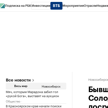
Подписка на РБК
Инвестиции
Мероприятия
Отрасли
Недви
РБК Курсы
РБК Life
Тренды
Визионеры
Национальные проекты
Горо
Спецпроекты СПб
Конференции СПб
Спецпроекты
Проверка конт
Новосибирс
Все новости
Новосибирск
Весь мир
Бывш
Мяч, которым Марадона забил гол
«рукой Бога», выставят на аукцион
Соло
Общество
В Красноярском крае начали поиски
доср