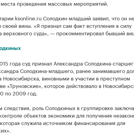
 места проведения массовых мероприятий.
арии ksonline.ru Солодкин-младший заявил, что он н
 своей вины. «Я признал сам факт вступления в силу
а верховного суда», — прокомментировал бывший ви
одкиных
015 года суд признал Александра Солодкина-старшег
ксандра Солодкина-младшего, ранее занимавшего до
а Новосибирска, виновными в участии в преступном
ве «Труновские», которое действовало в Новосибирс
0 по 2009 год.
 следствия, роль Солодкиных в группировке заключа
контроле объектов экономики для получения незакон
 которая служила источником финансирования для
их».