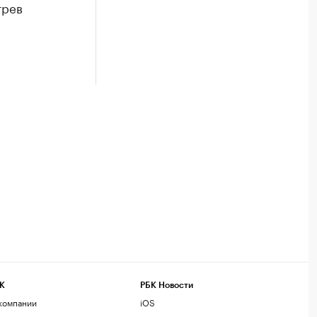
трев
К
РБК Новости
компании
iOS