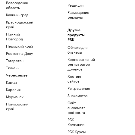
Вологодская
Редакция
область
Размещение
Калининград
рекламы
Краснодарский
край
Другие
Нижний
продукты
Новгород
РБК
Пермский край
Облако для
бизнеса
Ростов-на-Дону
Корпоративный
Татарстан
регистратор
Тюмень
доменов
Черноземье
Хостинг
сайтов
Кавказ
Рег.решения
Карелия
Знакомства
Мурманск
Сайт
Приморский
знакомств
край
podbor.ru
РБК
Компании
РБК Курсы