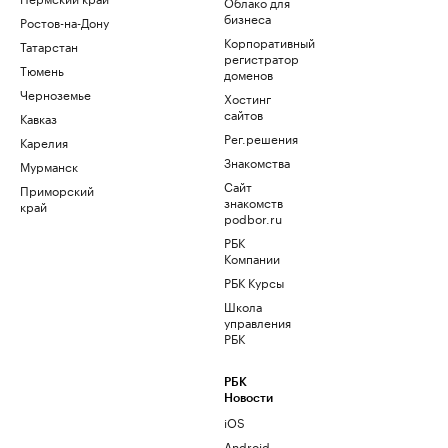
Облако для
бизнеса
Ростов-на-Дону
Корпоративный
Татарстан
регистратор
Тюмень
доменов
Черноземье
Хостинг
сайтов
Кавказ
Рег.решения
Карелия
Знакомства
Мурманск
Сайт
Приморский
знакомств
край
podbor.ru
РБК
Компании
РБК Курсы
Школа
управления
РБК
РБК
Новости
iOS
Android