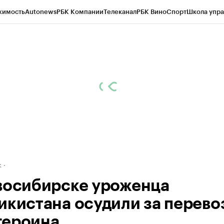
жимость
Autonews
РБК Компании
Телеканал
РБК Вино
Спорт
Школа упра
д
Стиль
Крипто
РБК Бизнес-среда
Дискуссионный клуб
Исследования
К
рагентов
Политика
Экономика
Бизнес
Технологии и медиа
Финансы
Рын
к
восибирске уроженца
икистана осудили за перево
 героина