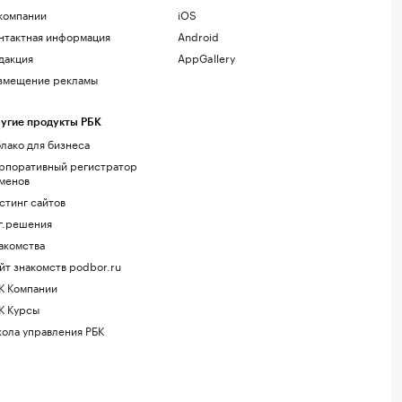
компании
iOS
нтактная информация
Android
дакция
AppGallery
змещение рекламы
угие продукты РБК
лако для бизнеса
рпоративный регистратор
менов
стинг сайтов
г.решения
акомства
йт знакомств podbor.ru
К Компании
К Курсы
ола управления РБК