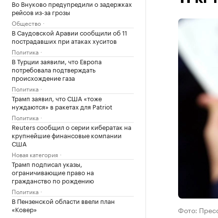
Во Внуково предупредили о задержках
рейсов из-за грозы
Общество
В Саудовской Аравии сообщили об 11
пострадавших при атаках хуситов
Политика
В Турции заявили, что Европа
потребовала подтверждать
происхождение газа
Политика
Трамп заявил, что США «тоже
нуждаются» в ракетах для Patriot
Политика
Reuters сообщил о серии кибератак на
крупнейшие финансовые компании
США
Новая категория
Трамп подписал указы,
ограничивающие право на
гражданство по рождению
Политика
В Пензенской области ввели план
«Ковер»
Фото: Прес