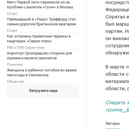
посредств
Матч Первой лиги перенесли из-за
проблем с вылетом «Сочи» в Москву
Федерации
Спорт
Спрятал е
Перешедший в «Лидс» Траффорд стал
был марш
самым дорогим британским вратарем
партии. Н
Спорт
Как устроены приватные террасы в
он выезж
квартирах «Серии плюс»
сотрудни
РБК и ПИК Серия плюс
обнаружил
Аэропорт Домодедово открыли для
приема и вылета самолетов
Политика
В марте 
Женщина и ребенок погибли во время
области 
непогоды в Смоленске
материал
Общество
области,
Загрузить еще
Следите 
группе
__
В
Авторы