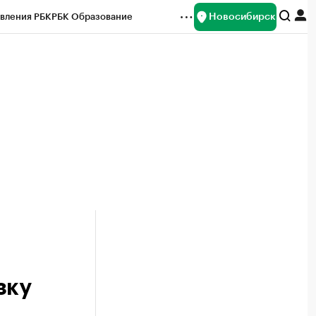
Новосибирск
вления РБК
РБК Образование
редитные рейтинги
Франшизы
Газета
ок наличной валюты
зку