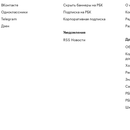
ВКонтакте
Скрыть баннеры на РБК
О 
Одноклассники
Подписка на РБК
Ко
Telegram
Корпоративная подписка
Ре
Дзен
Ра
Уведомления
RSS Новости
Др
Об
Ко
до
Хо
Ре
Зн
Са
РБ
РБ
Шк