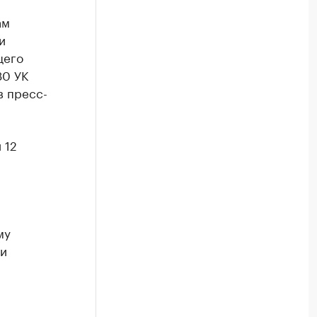
ам
и
щего
30 УК
в пресс-
 12
му
ии