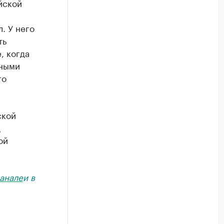
йской
.
. У него
ть
, когда
вными
го
ской
д
ой
анале
и в