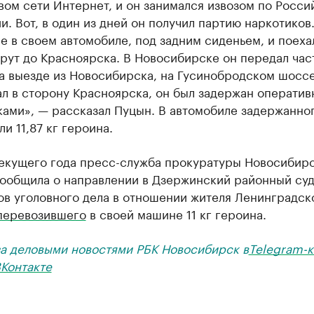
ом сети Интернет, и он занимался извозом по Росси
. Вот, в один из дней он получил партию наркотиков
е в своем автомобиле, под задним сиденьем, и поехал
рут до Красноярска. В Новосибирске он передал час
а выезде из Новосибирска, на Гусинобродском шоссе
ал в сторону Красноярска, он был задержан операти
ками», — рассказал Пуцын. В автомобиле задержанно
и 11,87 кг героина.
текущего года пресс-служба прокуратуры Новосибир
сообщила о направлении в Дзержинский районный су
ов уголовного дела в отношении жителя Ленинградск
перевозившего
в своей машине 11 кг героина.
за деловыми новостями РБК Новосибирск в
Telegram-к
Контакте