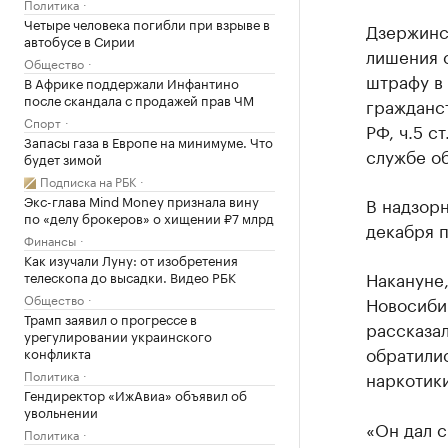
Политика
Четыре человека погибли при взрыве в
Дзержинс
автобусе в Сирии
лишения 
Общество
штрафу в
В Африке поддержали Инфантино
после скандала с продажей прав ЧМ
гражданст
Спорт
РФ, ч.5 с
Запасы газа в Европе на минимуме. Что
службе о
будет зимой
Подписка на РБК
Экс-глава Mind Money признала вину
В надзорн
по «делу брокеров» о хищении ₽7 млрд
декабря п
Финансы
Как изучали Луну: от изобретения
Накануне,
телескопа до высадки. Видео РБК
Общество
Новосиби
Трамп заявил о прогрессе в
рассказал
урегулировании украинского
обратили
конфликта
Политика
наркотики
Гендиректор «ИжАвиа» объявил об
увольнении
«Он дал с
Политика