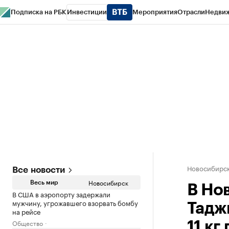
Подписка на РБК
Инвестиции
Мероприятия
Отрасли
Недви
РБК Курсы
РБК Life
Тренды
Визионеры
Национальные проекты
Горо
Спецпроекты СПб
Конференции СПб
Спецпроекты
Проверка конт
Новосибирс
Все новости
Новосибирск
Весь мир
В Но
В США в аэропорту задержали
мужчину, угрожавшего взорвать бомбу
Тадж
на рейсе
Общество
11 кг