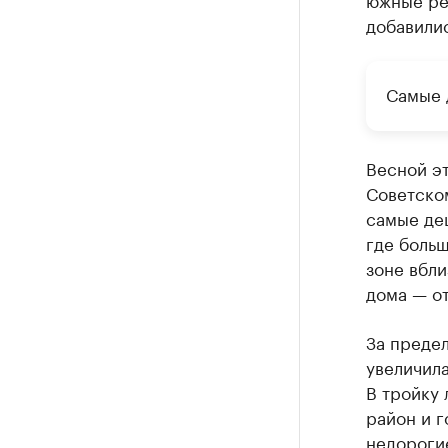
добавили
Самые 
Весной эт
Советском
самые де
где боль
зоне вбли
дома — от
За преде
увеличила
В тройку
район и г
недорогие