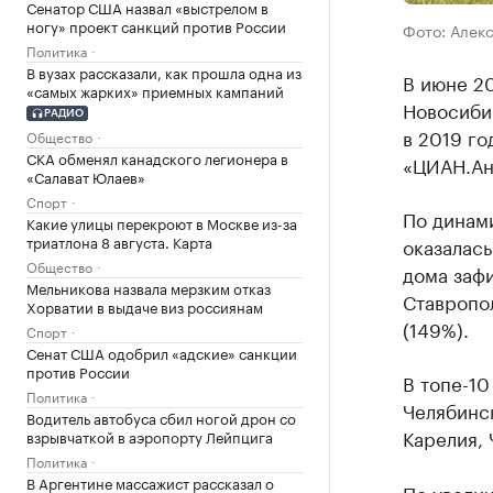
Сенатор США назвал «выстрелом в
ногу» проект санкций против России
Фото: Алек
Политика
В вузах рассказали, как прошла одна из
В июне 20
«самых жарких» приемных кампаний
Новосибир
РАДИО
в 2019 го
Общество
СКА обменял канадского легионера в
«ЦИАН.Ана
«Салават Юлаев»
Спорт
По динам
Какие улицы перекроют в Москве из-за
триатлона 8 августа. Карта
оказалась
Общество
дома зафи
Мельникова назвала мерзким отказ
Ставропол
Хорватии в выдаче виз россиянам
(149%).
Спорт
Сенат США одобрил «адские» санкции
против России
В топе-10
Политика
Челябинск
Водитель автобуса сбил ногой дрон со
Карелия, 
взрывчаткой в аэропорту Лейпцига
Политика
В Аргентине массажист рассказал о
По увели