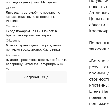
последних днях Диего Марадоны
область о
Спорт
Алтайский
Литовец на автомобиле протаранил
заграждения, пытаясь попасть в
Цены на 
Россию
области в
Общество
Красноярс
Перед пожаром на НПЗ Slovnaft в
Братиславе произошел взрыв
Общество
По данным
В каких странах дети при рождении
загородно
получают гражданство. Карта мира
Общество
19-летняя россиянка впервые победила
«Во мног
соперницу из топ-20 на турнире WTA
результат
Спорт
преимуще
стоимост
Загрузить еще
ипотечны
Елена Лап
повышенн
недвижим
южные ре