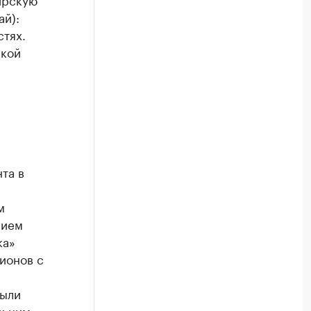
ай):
стях.
ской
та в
м
нием
ка»
ионов с
были
к ним