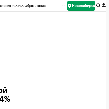
Новосибирск
вления РБК
РБК Образование
редитные рейтинги
Франшизы
Газета
ок наличной валюты
ой
74%