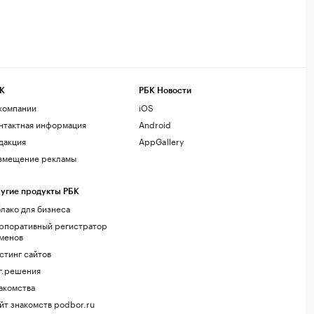
К
РБК Новости
компании
iOS
нтактная информация
Android
дакция
AppGallery
змещение рекламы
угие продукты РБК
лако для бизнеса
рпоративный регистратор
менов
стинг сайтов
г.решения
акомства
йт знакомств podbor.ru