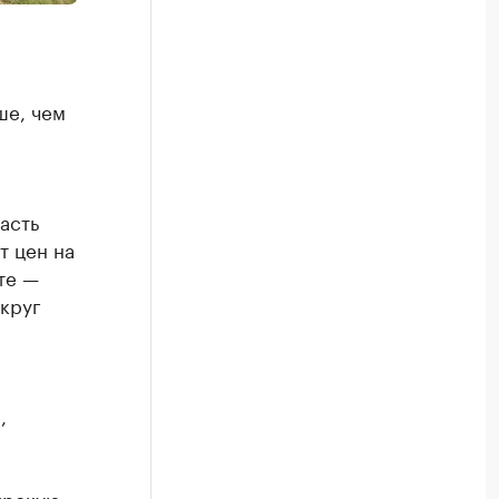
ше, чем
асть
т цен на
те —
круг
,
ирскую