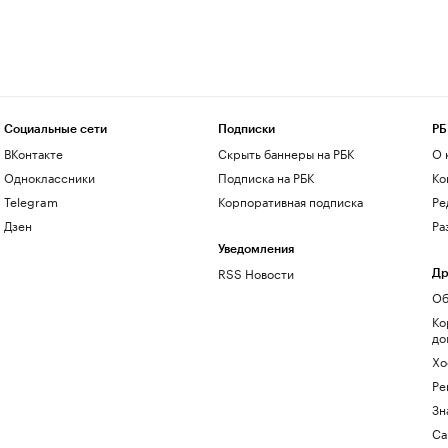
Социальные сети
Подписки
РБ
ВКонтакте
Скрыть баннеры на РБК
О 
Одноклассники
Подписка на РБК
Ко
Telegram
Корпоративная подписка
Ре
Дзен
Ра
Уведомления
RSS Новости
Др
Об
Ко
до
Хо
Ре
Зн
Са