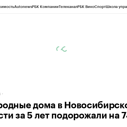
жимость
Autonews
РБК Компании
Телеканал
РБК Вино
Спорт
Школа упра
д
Стиль
Крипто
РБК Бизнес-среда
Дискуссионный клуб
Исследования
К
рагентов
Политика
Экономика
Бизнес
Технологии и медиа
Финансы
Рын
к
родные дома в Новосибирск
сти за 5 лет подорожали на 