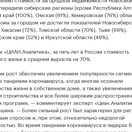
передили сибирские регионы (кроме Республики Алт
 край (100%), Омская (91%), Кемеровская (76%) обла
дома за городом не достигли показателей Новосибир
 Хакасии (72%), Томской области (70%), Тыве (69%),
ком крае (52%) и Иркутской области (49%).
 «ЦИАН.Аналитика», за пять лет в России стоимость
го жилья в среднем выросла на 70%.
ом рост обеспечен увеличением популярности сегмен
е пандемии коронавируса, когда многие осознали
ства жизни в собственном доме, а также увеличение
и строительства и все более широким распростране
х программ, — комментирует эксперт «Циан.Аналити
шина. — Более сильный рост был характерен для рег
ым спросом и, при этом, относительно недорогой
остью. Во время пандемии коронавируса в лидерах 
гионы с благоприятным климатом, в последние годы 