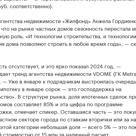
руб. соответственно).
агентства недвижимости «Жилфонд» Анжела Гордиен
 что на рынке частных домов сезонность перестала и
ную роль. «И технологии строительства, и технологи
я дома позволяют строить в любое время года», — ск
ть отсутствует, и это ярко показал 2024 год, —
дает тренд агентства недвижимости VDOME (ГК Metra
 — Уже в январе к подрядчикам выстроилась очередь
 ипотеку в январе сорок — это господдержка на
ство». В структуре рынка, доля ипотечных сделок пр
домов составляет 85% и эта цифра по программе
жки, отмечает спикер. Оставшаяся часть — это поку
астном секторе города по ставкам вторички или за н
 этой категории небольшая доля — всего 5% — это по
 стоимостью от 15 млн за наличный расчет.