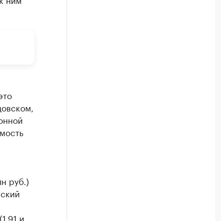
и
это
цовском,
онной
имость
н руб.)
рский
е
1,91 и