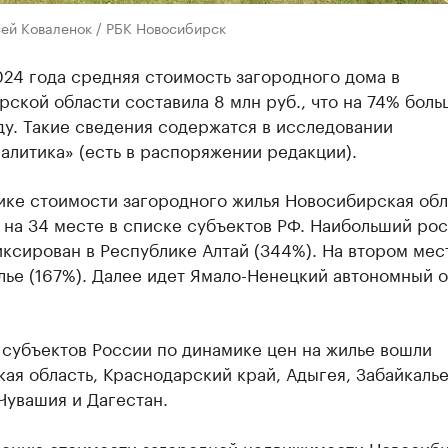
сей Коваленок / РБК Новосибирск
24 года средняя стоимость загородного дома в
ской области составила 8 млн руб., что на 74% боль
ду. Такие сведения содержатся в исследовании
литика» (есть в распоряжении редакции).
ике стоимости загородного жилья Новосибирская обл
 на 34 месте в списке субъектов РФ. Наибольший рос
ксирован в Республике Алтай (344%). На втором мес
ье (167%). Далее идет Ямало-Ненецкий автономный о
 субъектов России по динамике цен на жилье вошли
ая область, Краснодарский край, Адыгея, Забайкалье
Чувашия и Дагестан.
чению стоимости загородной недвижимости Новосиб