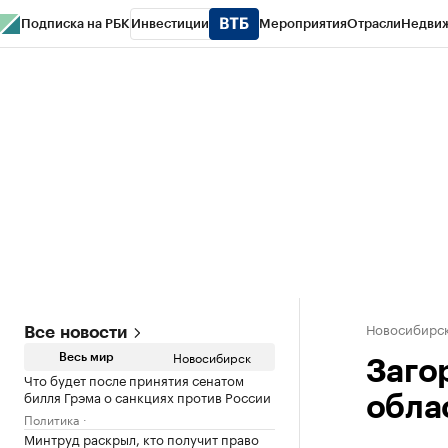
Подписка на РБК
Инвестиции
Мероприятия
Отрасли
Недви
РБК Курсы
РБК Life
Тренды
Визионеры
Национальные проекты
Горо
Спецпроекты СПб
Конференции СПб
Спецпроекты
Проверка конт
Новосибирс
Все новости
Новосибирск
Весь мир
Заго
Что будет после принятия сенатом
билля Грэма о санкциях против России
обла
Политика
Минтруд раскрыл, кто получит право