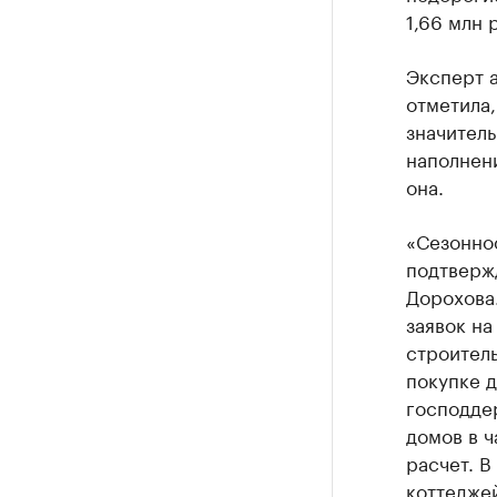
1,66 млн 
Эксперт 
отметила,
значитель
наполнени
она.
«Сезоннос
подтверж
Дорохова.
заявок на
строитель
покупке 
господдер
домов в ч
расчет. В
коттеджей