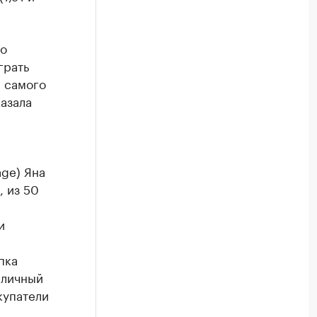
ко
грать
и самого
азала
ge) Яна
, из 50
и
пка
аличный
купатели