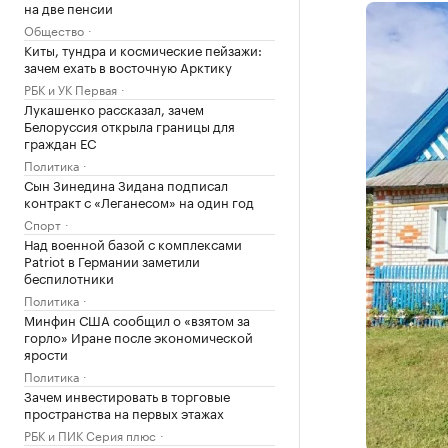
на две пенсии
Общество
Киты, тундра и космические пейзажи:
зачем ехать в восточную Арктику
РБК и УК Первая
Лукашенко рассказал, зачем
Белоруссия открыла границы для
граждан ЕС
Политика
Сын Зинедина Зидана подписал
контракт с «Леганесом» на один год
Спорт
Над военной базой с комплексами
Patriot в Германии заметили
беспилотники
Политика
Минфин США сообщил о «взятом за
горло» Иране после экономической
ярости
Политика
Зачем инвестировать в торговые
пространства на первых этажах
РБК и ПИК Серия плюс