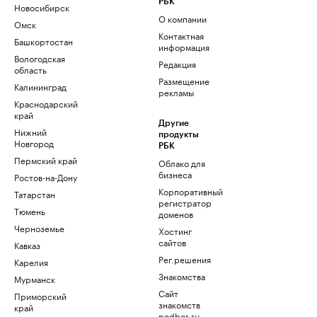
РБК
Новосибирск
О компании
Омск
Контактная
Башкортостан
информация
Вологодская
Редакция
область
Размещение
Калининград
рекламы
Краснодарский
край
Другие
Нижний
продукты
Новгород
РБК
Пермский край
Облако для
бизнеса
Ростов-на-Дону
Корпоративный
Татарстан
регистратор
Тюмень
доменов
Черноземье
Хостинг
сайтов
Кавказ
Рег.решения
Карелия
Знакомства
Мурманск
Сайт
Приморский
знакомств
край
podbor.ru