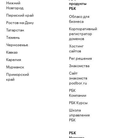
Нижний
продукты
Новгород
РБК
Пермский край
Облако для
бизнеса
Ростов-на-Дону
Корпоративный
Татарстан
регистратор
Тюмень
доменов
Черноземье
Хостинг
сайтов
Кавказ
Рег.решения
Карелия
Знакомства
Мурманск
Сайт
Приморский
знакомств
край
podbor.ru
РБК
Компании
РБК Курсы
Школа
управления
РБК
РБК