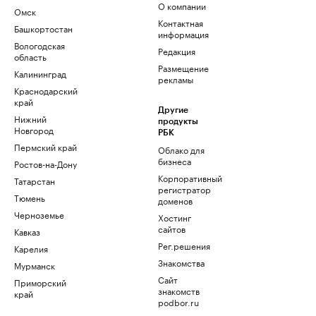
О компании
Омск
Контактная
Башкортостан
информация
Вологодская
Редакция
область
Размещение
Калининград
рекламы
Краснодарский
край
Другие
Нижний
продукты
Новгород
РБК
Пермский край
Облако для
бизнеса
Ростов-на-Дону
Корпоративный
Татарстан
регистратор
Тюмень
доменов
Черноземье
Хостинг
сайтов
Кавказ
Рег.решения
Карелия
Знакомства
Мурманск
Сайт
Приморский
знакомств
край
podbor.ru