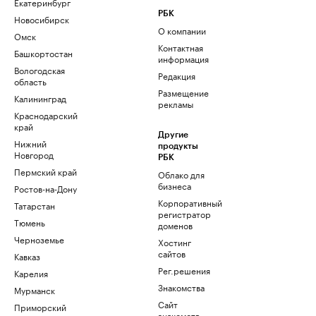
Екатеринбург
РБК
Новосибирск
О компании
Омск
Контактная
Башкортостан
информация
Вологодская
Редакция
область
Размещение
Калининград
рекламы
Краснодарский
край
Другие
Нижний
продукты
Новгород
РБК
Пермский край
Облако для
бизнеса
Ростов-на-Дону
Корпоративный
Татарстан
регистратор
Тюмень
доменов
Черноземье
Хостинг
сайтов
Кавказ
Рег.решения
Карелия
Знакомства
Мурманск
Сайт
Приморский
знакомств