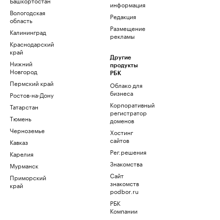
Башкортостан
информация
Вологодская
Редакция
область
Размещение
Калининград
рекламы
Краснодарский
край
Другие
Нижний
продукты
Новгород
РБК
Пермский край
Облако для
бизнеса
Ростов-на-Дону
Корпоративный
Татарстан
регистратор
Тюмень
доменов
Черноземье
Хостинг
сайтов
Кавказ
Рег.решения
Карелия
Знакомства
Мурманск
Сайт
Приморский
знакомств
край
podbor.ru
РБК
Компании