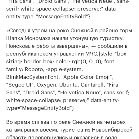
"Fira Sans", "Droid Sans", "Helvetica Neue", sans-
serif; white-space-collapse: preserve;" data-
entity-type="MessageEntityBold"}
«Сегодня утром на реке Снежной в районе горы
Шапка Мономаха нашли утонувшую туристку.
Поисковые работы завершены», — сообщили в
республиканском управлении МЧС.
{style="box-
sizing: border-box; color: rgb(0, 0, 0); font-
family: Roboto, -apple-system,
BlinkMacSystemFont, "Apple Color Emoji",
"Segoe UI", Oxygen, Ubuntu, Cantarell, "Fira
Sans", "Droid Sans", "Helvetica Neue", sans-serif;
white-space-collapse: preserve;" data-entity-
type="MessageEntityBold"}
Во время сплава по реке Снежной на четырех
катамаранах восемь туристов из Новосибирской
области
перевернулись и оказались в воде
.