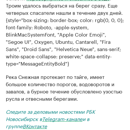
Троим удалось выбраться на берег сразу. Еще
четверых спасатели нашли в течение двух дней.
{style="box-sizing: border-box; color: rgb(0, 0, 0);
font-family: Roboto, -apple-system,
BlinkMacSystemFont, "Apple Color Emoji",
"Segoe UI", Oxygen, Ubuntu, Cantarell, "Fira
Sans", "Droid Sans", "Helvetica Neue", sans-serif;
white-space-collapse: preserve;" data-entity-
type="MessageEntityBold"}
Река Снежная протекает по тайге, имеет
большое количество порогов, водоворотов и
завалов, а бурное течение обусловлено узостью
русла и отвесными берегами.
Следите за деловыми новостями РБК
Новосибирск в
Telegram-канале
и в
группе
ВКонтакте