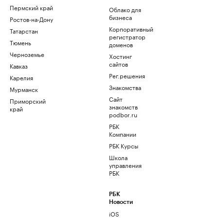
Пермский край
Облако для
бизнеса
Ростов-на-Дону
Корпоративный
Татарстан
регистратор
Тюмень
доменов
Черноземье
Хостинг
сайтов
Кавказ
Рег.решения
Карелия
Знакомства
Мурманск
Сайт
Приморский
знакомств
край
podbor.ru
РБК
Компании
РБК Курсы
Школа
управления
РБК
РБК
Новости
iOS