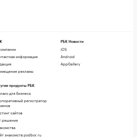
К
РБК Новости
компании
iOS
нтактная информация
Android
дакция
AppGallery
змещение рекламы
угие продукты РБК
лако для бизнеса
рпоративный регистратор
менов
стинг сайтов
г.решения
акомства
йт знакомств podbor.ru