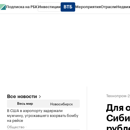
Подписка на РБК
Инвестиции
Мероприятия
Отрасли
Недви
РБК Курсы
РБК Life
Тренды
Визионеры
Национальные проекты
Горо
Спецпроекты СПб
Конференции СПб
Спецпроекты
Проверка конт
Технопром-2
Все новости
Новосибирск
Весь мир
Для 
В США в аэропорту задержали
мужчину, угрожавшего взорвать бомбу
Сиби
на рейсе
Общество
рубл