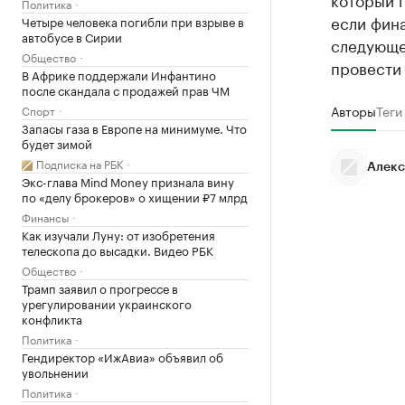
Политика
если фина
Четыре человека погибли при взрыве в
автобусе в Сирии
следующе
Общество
провести 
В Африке поддержали Инфантино
после скандала с продажей прав ЧМ
Авторы
Теги
Спорт
Запасы газа в Европе на минимуме. Что
будет зимой
Подписка на РБК
Алекс
Экс-глава Mind Money признала вину
по «делу брокеров» о хищении ₽7 млрд
Финансы
Как изучали Луну: от изобретения
телескопа до высадки. Видео РБК
Общество
Трамп заявил о прогрессе в
урегулировании украинского
конфликта
Политика
Гендиректор «ИжАвиа» объявил об
увольнении
Политика