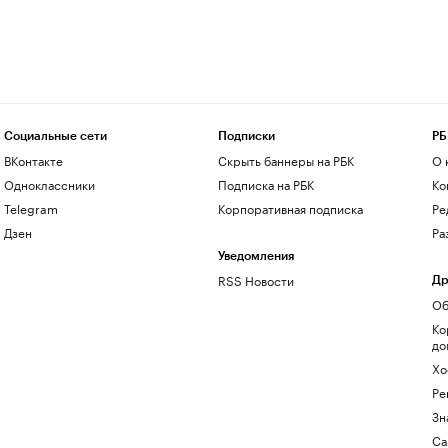
Социальные сети
Подписки
РБ
ВКонтакте
Скрыть баннеры на РБК
О 
Одноклассники
Подписка на РБК
Ко
Telegram
Корпоративная подписка
Ре
Дзен
Ра
Уведомления
RSS Новости
Др
Об
Ко
до
Хо
Ре
Зн
Са