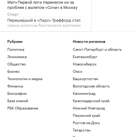
Матч Первой лиги перенесли из-за
проблем с вылетом «Сочи» в Москву
Спорт
Перешедший в «Лидс» Траффорд стал
самым дорогим британским вратарем
Спорт
Как устроены приватные террасы в
квартирах «Серии плюс»
Рубрики
Новости регионов
Политика
Санкт-Петербург и область
РБК и ПИК Серия плюс
Аэропорт Домодедово открыли для
Экономика
Екатеринбург
приема и вылета самолетов
Общество
Новосибирск
Политика
Бизнес
Омск
Женщина и ребенок погибли во время
Технологии и медиа
Башкортостан
непогоды в Смоленске
Финансы
Вологодская область
Общество
Биографии
Калининград
Загрузить еще
База знаний
Краснодарский край
РБК Образование
Нижний Новгород
Пермский край
Ростов-на-Дону
Татарстан
Тюмень