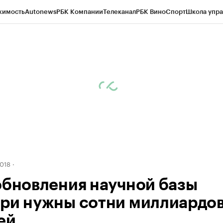
жимость
Autonews
РБК Компании
Телеканал
РБК Вино
Спорт
Школа упра
д
Стиль
Крипто
РБК Бизнес-среда
Дискуссионный клуб
Исследования
К
рагентов
Политика
Экономика
Бизнес
Технологии и медиа
Финансы
Рын
018
обновления научной базы
ри нужны сотни миллиардо
ей