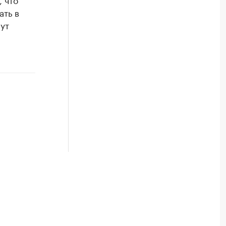
ать в
ут