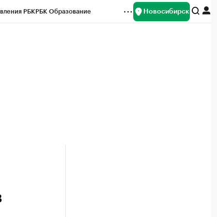
Новосибирск
вления РБК
РБК Образование
редитные рейтинги
Франшизы
Газета
ок наличной валюты
в