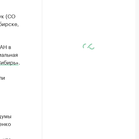
ук (СО
бирске,
АН в
иальная
Сибирь»
.
ли
думы
енко
 что