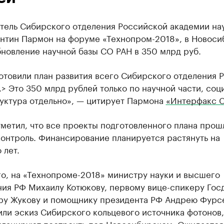
тель Сибирского отделения Российской академии на
ентин Пармон на форуме «Технопром-2018», в Новоси
новление научной базы СО РАН в 350 млрд руб.
товили план развития всего Сибирского отделения Р
..> Это 350 млрд рублей только по научной части, соц
уктура отдельно», — цитирует Пармона
«Интерфакс 
метил, что все проекты подготовленного плана прош
онтроль. Финансирование планируется растянуть на
 лет.
о, на «Технопроме-2018» министру науки и высшего
ния РФ Михаилу Котюкову, первому вице-спикеру Гос
ру Жукову и помощнику президента РФ Андрею Фурс
ли эскиз Сибирского кольцевого источника фотонов,
планируют построить под Новосибирском. Ожидается,