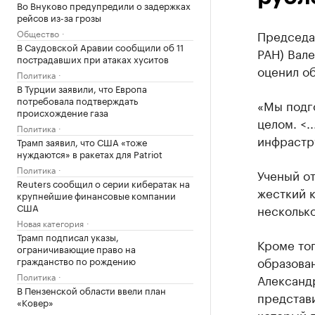
Во Внуково предупредили о задержках
рейсов из-за грозы
Общество
Председа
В Саудовской Аравии сообщили об 11
РАН) Вал
пострадавших при атаках хуситов
оценил об
Политика
В Турции заявили, что Европа
потребовала подтверждать
«Мы подго
происхождение газа
целом. <.
Политика
инфрастр
Трамп заявил, что США «тоже
нуждаются» в ракетах для Patriot
Политика
Ученый от
Reuters сообщил о серии кибератак на
жесткий к
крупнейшие финансовые компании
США
несколько
Новая категория
Трамп подписал указы,
Кроме тог
ограничивающие право на
образова
гражданство по рождению
Политика
Александ
В Пензенской области ввели план
представи
«Ковер»
который 