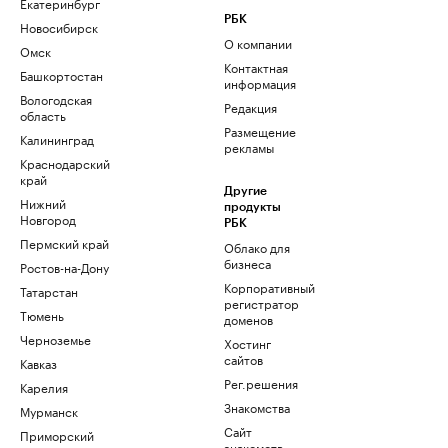
Екатеринбург
РБК
Новосибирск
О компании
Омск
Контактная
Башкортостан
информация
Вологодская
Редакция
область
Размещение
Калининград
рекламы
Краснодарский
край
Другие
Нижний
продукты
Новгород
РБК
Пермский край
Облако для
бизнеса
Ростов-на-Дону
Корпоративный
Татарстан
регистратор
Тюмень
доменов
Черноземье
Хостинг
сайтов
Кавказ
Рег.решения
Карелия
Знакомства
Мурманск
Сайт
Приморский
знакомств