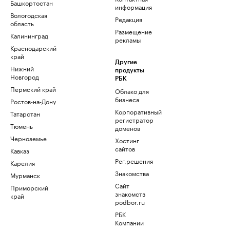
Башкортостан
информация
Вологодская
Редакция
область
Размещение
Калининград
рекламы
Краснодарский
край
Другие
Нижний
продукты
Новгород
РБК
Пермский край
Облако для
бизнеса
Ростов-на-Дону
Корпоративный
Татарстан
регистратор
Тюмень
доменов
Черноземье
Хостинг
сайтов
Кавказ
Рег.решения
Карелия
Знакомства
Мурманск
Сайт
Приморский
знакомств
край
podbor.ru
РБК
Компании