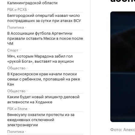
Калининградской области
РБК и РСХБ
Белгородский оперштаб назвал число
пострадавших за сутки при атаках ВСУ
Политика
В Ассоциации футбола Аргентины
призвали оставить Месси в покое после
ЧМ
Спорт
Мяч, которым Марадона забил гол
«рукой Бога», выставят на аукцион
Общество
В Красноярском крае начали поиски
семьи с ребенком, пропавшей на реке
Кан
Общество
Каким будет новый эпицентр деловой
активности на Ходынке
РБК и Stone
Венесуэлу охватили протесты из-за
ежедневных отключений
электроэнергии
Фото: Алек
Политика