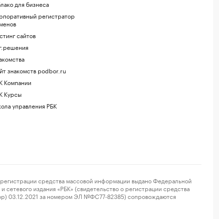
лако для бизнеса
рпоративный регистратор
менов
стинг сайтов
г.решения
акомства
йт знакомств podbor.ru
К Компании
К Курсы
ола управления РБК
регистрации средства массовой информации выдано Федеральной
и сетевого издания «РБК» (свидетельство о регистрации средства
ор) 03.12.2021 за номером ЭЛ №ФС77-82385) сопровождаются