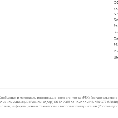
Об
Ко
до
Хо
Ре
Зн
Са
РБ
РБ
Шк
ения и материалы информационного агентства «РБК» (свидетельство о 
овых коммуникаций (Роскомнадзор) 09.12.2015 за номером ИА №ФС77-63848) 
 связи, информационных технологий и массовых коммуникаций (Роскомнадз