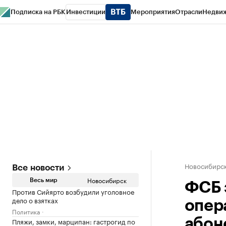
Подписка на РБК
Инвестиции
Мероприятия
Отрасли
Недви
РБК Курсы
РБК Life
Тренды
Визионеры
Национальные проекты
Горо
Спецпроекты СПб
Конференции СПб
Спецпроекты
Проверка конт
Новосибирс
Все новости
Новосибирск
Весь мир
ФСБ 
Против Сийярто возбудили уголовное
дело о взятках
опер
Политика
Пляжи, замки, марципан: гастрогид по
абон