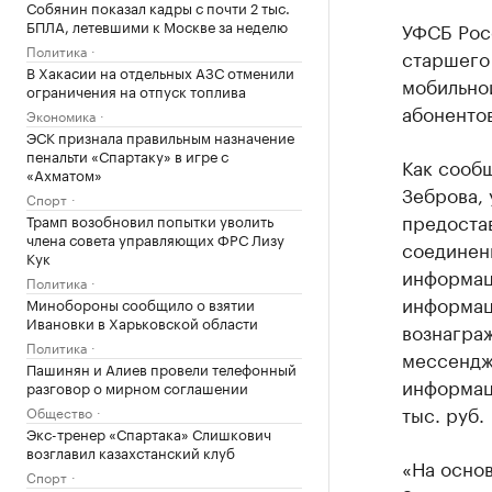
Собянин показал кадры с почти 2 тыс.
БПЛА, летевшими к Москве за неделю
УФСБ Рос
Политика
старшего
В Хакасии на отдельных АЗС отменили
мобильно
ограничения на отпуск топлива
абонентов
Экономика
ЭСК признала правильным назначение
пенальти «Спартаку» в игре с
Как сооб
«Ахматом»
Зеброва, 
Спорт
предоста
Трамп возобновил попытки уволить
члена совета управляющих ФРС Лизу
соединени
Кук
информац
Политика
информац
Минобороны сообщило о взятии
Ивановки в Харьковской области
вознаграж
Политика
мессендже
Пашинян и Алиев провели телефонный
информаци
разговор о мирном соглашении
тыс. руб.
Общество
Экс-тренер «Спартака» Слишкович
возглавил казахстанский клуб
«На осно
Спорт