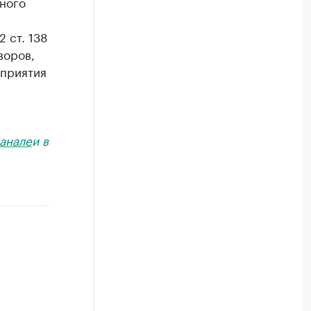
ного
и
 ст. 138
воров,
оприятия
й
анале
и в