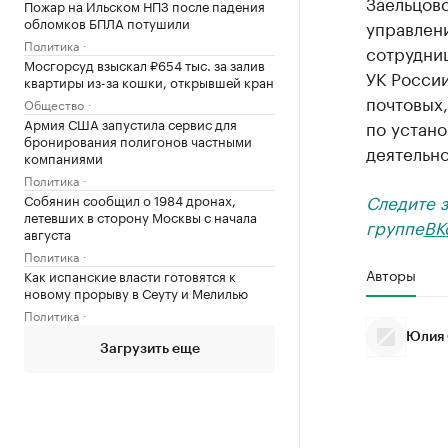
Заельцов
Пожар на Ильском НПЗ после падения
обломков БПЛА потушили
управлен
Политика
сотрудниц
Мосгорсуд взыскал ₽654 тыс. за залив
УК Росси
квартиры из-за кошки, открывшей кран
почтовых
Общество
Армия США запустила сервис для
по устан
бронирования полигонов частными
деятельно
компаниями
Политика
Следите 
Собянин сообщил о 1984 дронах,
летевших в сторону Москвы с начала
группе
ВК
августа
Политика
Авторы
Как испанские власти готовятся к
новому прорыву в Сеуту и Мелилью
Политика
Юлия 
Загрузить еще