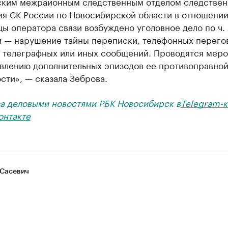
ским межрайонным следственным отделом следствен
ия СК России по Новосибирской области в отношени
ы оператора связи возбуждено уголовное дело по ч. 2
и — нарушение тайны переписки, телефонных перего
, телеграфных или иных сообщений. Проводятся мер
овлению дополнительных эпизодов ее противоправно
сти», — сказала Зеброва.
за деловыми новостями РБК Новосибирск в
Telegram-к
онтакте
Сасевич