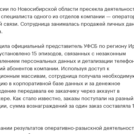
сии по Новосибирской области пресекла деятельнос
 специалиста одного из отделов компании — операто
й связи. Сотрудница занималась продажей личных да
.
щила официальный представитель УФСБ по региону И
установлено 15 эпизодов, связанных с незаконным
влением персональных данных и детализации телефо
й абонентов компании. Используя доступ к
ионным массивам, сотрудница получала необходиму
ию в корпоративной базе данных и за денежное
дение передавала ее заказчику через аккаунт в
ре. Как стало известно, заказы поступали на разны
и, сумма вознаграждений за один заказ составляла 1
вании результатов оперативно-разыскной деятельнос