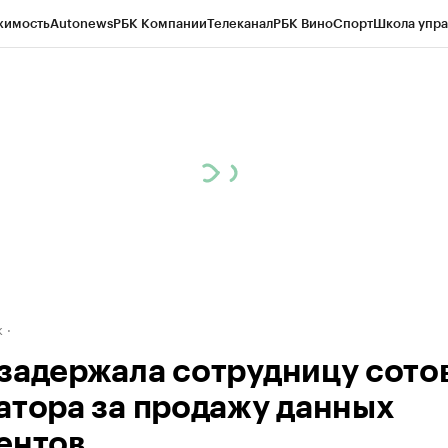
жимость
Autonews
РБК Компании
Телеканал
РБК Вино
Спорт
Школа упра
д
Стиль
Крипто
РБК Бизнес-среда
Дискуссионный клуб
Исследования
К
рагентов
Политика
Экономика
Бизнес
Технологии и медиа
Финансы
Рын
к
задержала сотрудницу сото
атора за продажу данных
ентов