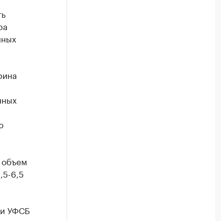
ть
ра
нных
рина
нных
ю
й объем
,5-6,5
ти УФСБ