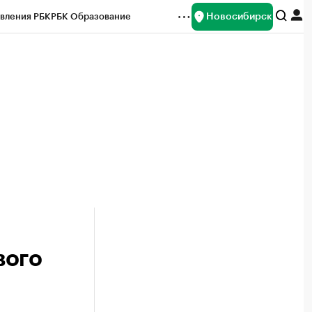
Новосибирск
вления РБК
РБК Образование
редитные рейтинги
Франшизы
Газета
ок наличной валюты
вого