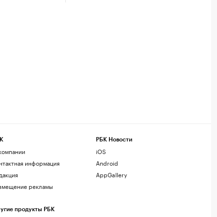
К
РБК Новости
компании
iOS
нтактная информация
Android
дакция
AppGallery
змещение рекламы
угие продукты РБК